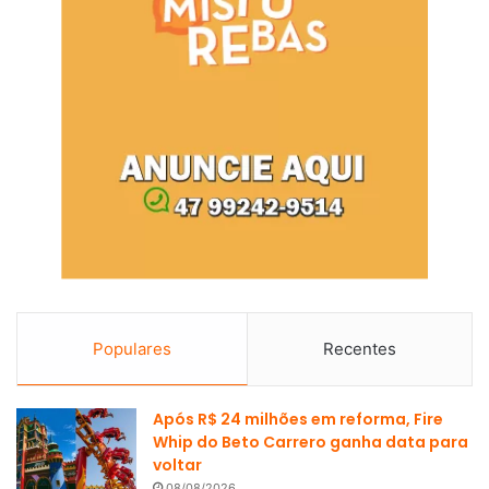
Populares
Recentes
Após R$ 24 milhões em reforma, Fire
Whip do Beto Carrero ganha data para
voltar
08/08/2026