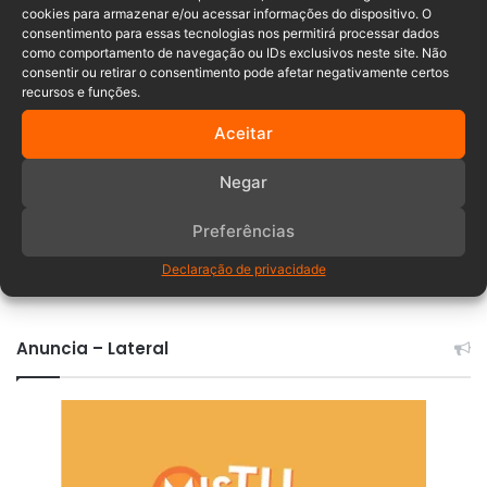
Acidente
bater
cair
homem
cookies para armazenar e/ou acessar informações do dispositivo. O
consentimento para essas tecnologias nos permitirá processar dados
morre
poste
rio
SC-415
como comportamento de navegação ou IDs exclusivos neste site. Não
consentir ou retirar o consentimento pode afetar negativamente certos
recursos e funções.
Aceitar
Negar
Preferências
Comentários
Declaração de privacidade
Anuncia – Lateral