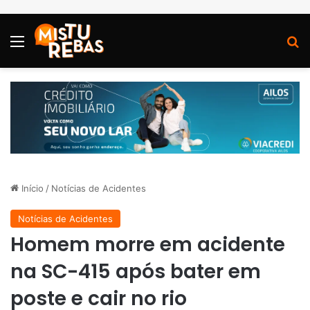
Menu
P
Início
/
Notícias de Acidentes
Notícias de Acidentes
Homem morre em acidente
na SC-415 após bater em
poste e cair no rio