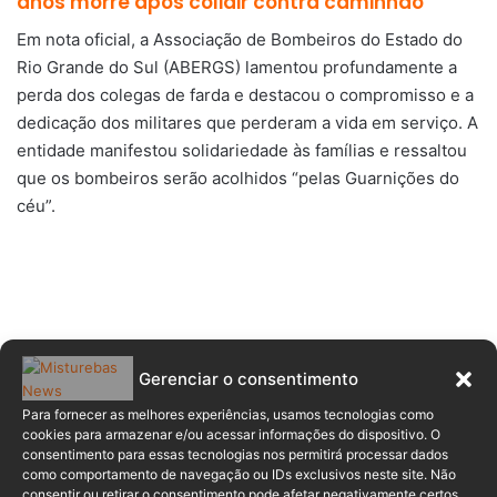
anos morre após colidir contra caminhão
Em nota oficial, a Associação de Bombeiros do Estado do
Rio Grande do Sul (ABERGS) lamentou profundamente a
perda dos colegas de farda e destacou o compromisso e a
dedicação dos militares que perderam a vida em serviço. A
entidade manifestou solidariedade às famílias e ressaltou
que os bombeiros serão acolhidos “pelas Guarnições do
céu”.
De acordo com informações divulgadas pela CNN, três
Gerenciar o consentimento
ocupantes do automóvel morreram, sendo um casal e o
Para fornecer as melhores experiências, usamos tecnologias como
filho deles.
cookies para armazenar e/ou acessar informações do dispositivo. O
consentimento para essas tecnologias nos permitirá processar dados
como comportamento de navegação ou IDs exclusivos neste site. Não
consentir ou retirar o consentimento pode afetar negativamente certos