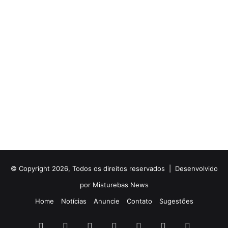
© Copyright 2026, Todos os direitos reservados |
Desenvolvido
por Misturebas News
Home
Notícias
Anuncie
Contato
Sugestões
Facebook
X
YouTube
Instagram
Telegram
WhatsApp
Rádio