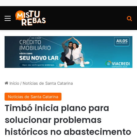
Menu
P
Início
/
Notícias de Santa Catarina
Notícias de Santa Catarina
Timbó inicia plano para
solucionar problemas
históricos no abastecimento