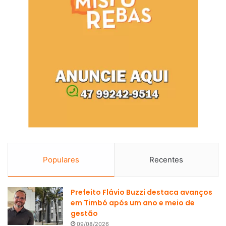
Populares
Recentes
Prefeito Flávio Buzzi destaca avanços
em Timbó após um ano e meio de
gestão
09/08/2026