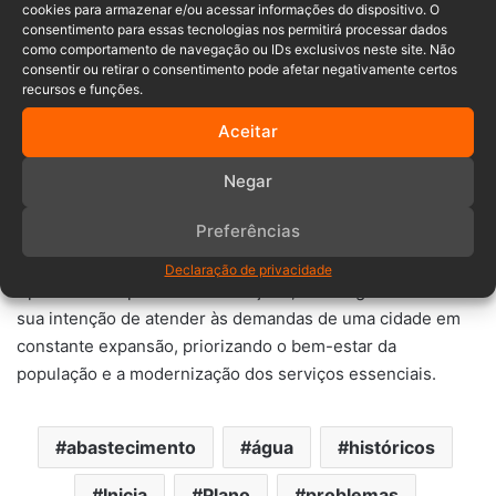
afetadas”, afirmou a Prefeitura em
cookies para armazenar e/ou acessar informações do dispositivo. O
consentimento para essas tecnologias nos permitirá processar dados
nota.
como comportamento de navegação ou IDs exclusivos neste site. Não
consentir ou retirar o consentimento pode afetar negativamente certos
recursos e funções.
Com o desenvolvimento do projeto, a administração
Aceitar
municipal espera garantir parcerias e financiamentos que
permitam implementar as melhorias necessárias,
Negar
assegurando um abastecimento de água eficiente para os
Preferências
bairros.
Declaração de privacidade
Após anos de poucas intervenções, a nova gestão reafirma
sua intenção de atender às demandas de uma cidade em
constante expansão, priorizando o bem-estar da
população e a modernização dos serviços essenciais.
abastecimento
água
históricos
Inicia
Plano
problemas