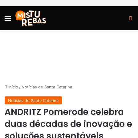
Menu
P
Início
/
Notícias de Santa Catarina
Notícias de Santa Catarina
ANDRITZ Pomerode celebra
duas décadas de inovação e
soluções sustentáveis