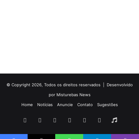
© Copyright 2026, Todos os direitos reservados |
Desenvolvido
por Misturebas News
Home
Notícias
Anuncie
Contato
Sugestões
Rádio
Facebook
X
YouTube
Instagram
Telegram
WhatsApp