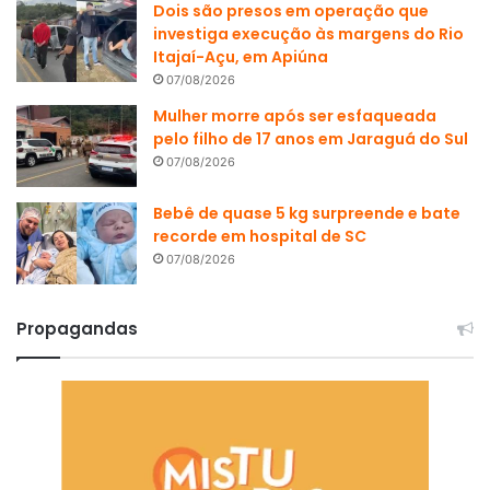
Dois são presos em operação que
investiga execução às margens do Rio
Itajaí-Açu, em Apiúna
07/08/2026
Mulher morre após ser esfaqueada
pelo filho de 17 anos em Jaraguá do Sul
07/08/2026
Bebê de quase 5 kg surpreende e bate
recorde em hospital de SC
07/08/2026
Propagandas