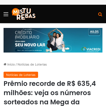
Menu
P
Início
/
Notícias de Loterias
Notícias de Loterias
Prêmio recorde de R$ 635,4
milhões: veja os números
sorteados na Mega da