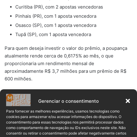
Curitiba (PR), com 2 apostas vencedoras
Pinhais (PR), com 1 aposta vencedora
Osasco (SP), com 1 aposta vencedora
Tupã (SP), com 1 aposta vencedora
Para quem deseja investir o valor do prêmio, a poupança
atualmente rende cerca de 0,6175% ao mês, o que
proporcionaria um rendimento mensal de
aproximadamente R$ 3,7 milhões para um prêmio de R$
600 milhões.
LEIA TAMBÉM:
Apostadores têm
Gerenciar o consentimento
até dia 31 para jogar na Mega
Para fornecer as melhores experiências, usamos tecnologias como
da Virada; prêmio é de R$ 600
cookies para armazenar e/ou acessar informações do dispositivo. O
milhões
consentimento para essas tecnologias nos permitirá processar dados
como comportamento de navegação ou IDs exclusivos neste site. Não
consentir ou retirar o consentimento pode afetar negativamente certos