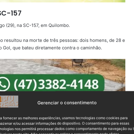
SC-157
go (29), na SC-157, em Quilombo.
o resultou na morte de três pessoas: dois homens, de 28 e
o Gol, que bateu diretamente contra o caminhão.
Gerenciar o consentimento
a fornecer as melhores experiências, usamos tecnologias como cookies para
azenar e/ou acessar informações do dispositivo. O consentimento para essas
nologias nos permitirá processar dados como comportamento de navegação ou 