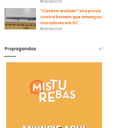
08/08/2026
“Caneta revólver” vira prova
contra homem que ameaçou
moradores em SC
08/08/2026
Propagandas