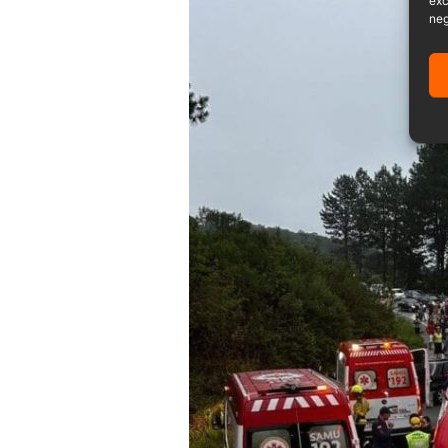
exc
neg