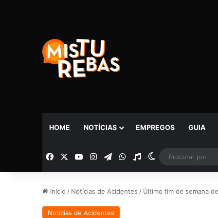
HOME
NOTÍCIAS
EMPREGOS
GUIA
Facebook
X
YouTube
Instagram
Telegram
WhatsApp
Rádio
Switch skin
Início
/
Notícias de Acidentes
/
Último fim de semana de
Notícias de Acidentes