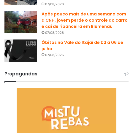
07/08/2026
Após pouco mais de uma semana com
a CNH, jovem perde o controle do carro
e cai de ribanceira em Blumenau
07/08/2026
Óbitos no Vale do Itajaí de 03 a 06 de
julho
07/08/2026
Propagandas