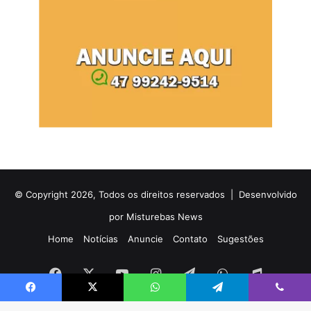
© Copyright 2026, Todos os direitos reservados |
Desenvolvido
por Misturebas News
Home
Notícias
Anuncie
Contato
Sugestões
Facebook
X
YouTube
Instagram
Telegram
WhatsApp
Rádio
Facebook
X
WhatsApp
Telegram
Viber