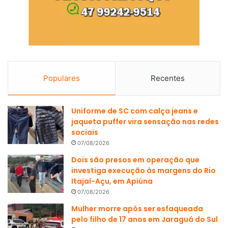
Populares
Recentes
Uniforme de SC com calça jeans e
jaqueta puffer vira sensação nas redes
sociais
07/08/2026
Dois são presos em operação que
investiga execução às margens do Rio
Itajaí-Açu, em Apiúna
07/08/2026
Mulher morre após ser esfaqueada
pelo filho de 17 anos em Jaraguá do Sul