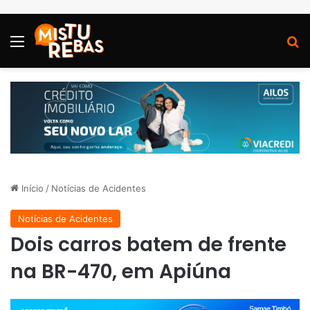
Menu
P
Início
/
Notícias de Acidentes
Notícias de Acidentes
Dois carros batem de frente
na BR-470, em Apiúna