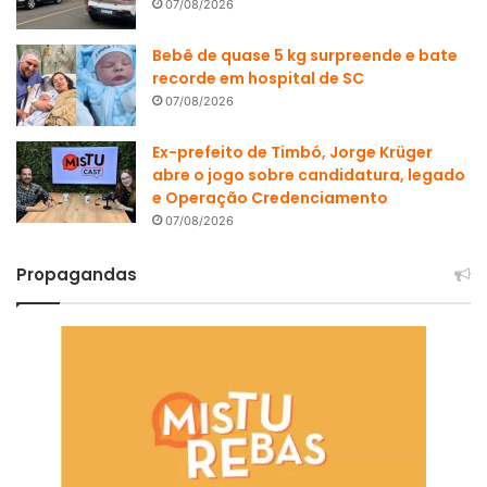
07/08/2026
Bebê de quase 5 kg surpreende e bate
recorde em hospital de SC
07/08/2026
Ex-prefeito de Timbó, Jorge Krüger
abre o jogo sobre candidatura, legado
e Operação Credenciamento
07/08/2026
Propagandas