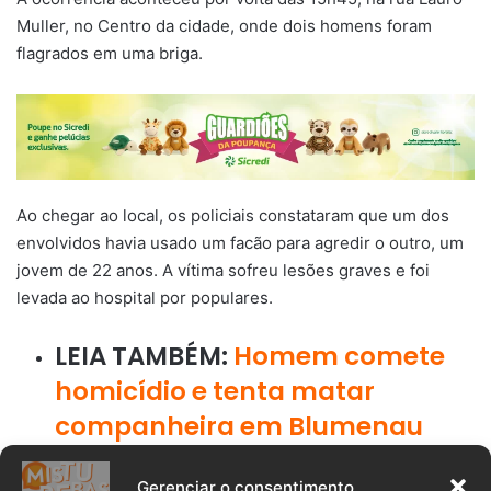
Muller, no Centro da cidade, onde dois homens foram
flagrados em uma briga.
Ao chegar ao local, os policiais constataram que um dos
envolvidos havia usado um facão para agredir o outro, um
jovem de 22 anos. A vítima sofreu lesões graves e foi
levada ao hospital por populares.
LEIA TAMBÉM:
Homem comete
homicídio e tenta matar
companheira em Blumenau
Após o ataque, o suspeito fugiu a pé pela Avenida Getúlio
Gerenciar o consentimento