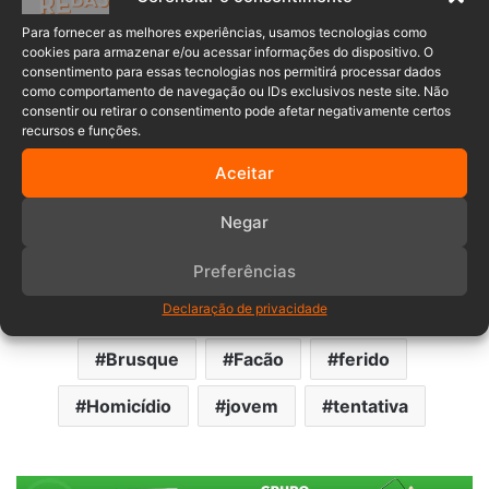
Vargas em direção ao bairro Azambuja. A Polícia Militar
Para fornecer as melhores experiências, usamos tecnologias como
realizou buscas, mas até o momento ele não foi localizado.
cookies para armazenar e/ou acessar informações do dispositivo. O
consentimento para essas tecnologias nos permitirá processar dados
como comportamento de navegação ou IDs exclusivos neste site. Não
consentir ou retirar o consentimento pode afetar negativamente certos
recursos e funções.
Aceitar
Negar
O motivo da agressão e o estado de saúde atual da vítima
não foram divulgados pelas autoridades. O caso segue em
Preferências
investigação.
Declaração de privacidade
Brusque
Facão
ferido
Homicídio
jovem
tentativa