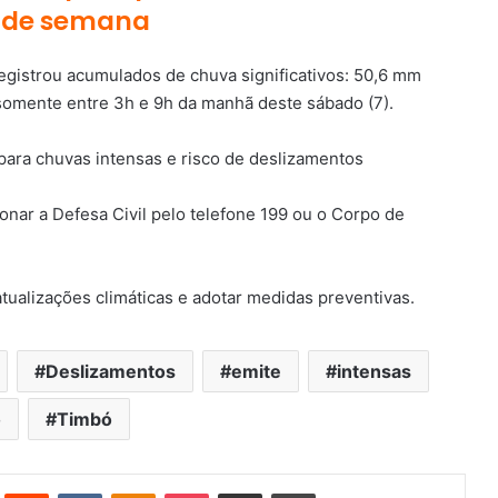
l de semana
egistrou acumulados de chuva significativos: 50,6 mm
somente entre 3h e 9h da manhã deste sábado (7).
nar a Defesa Civil pelo telefone 199 ou o Corpo de
tualizações climáticas e adotar medidas preventivas.
Deslizamentos
emite
intensas
o
Timbó
st
Reddit
VK
OK
Pocket
Compartilhar via e-mail
Imprimir