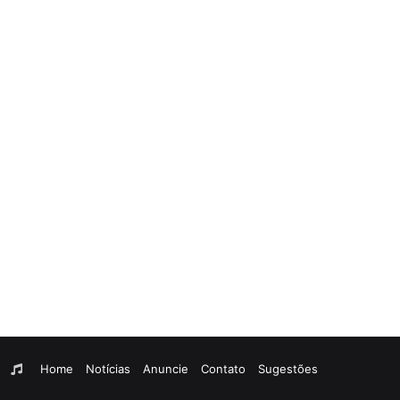
am
egram
WhatsApp
Rádio
Home
Notícias
Anuncie
Contato
Sugestões