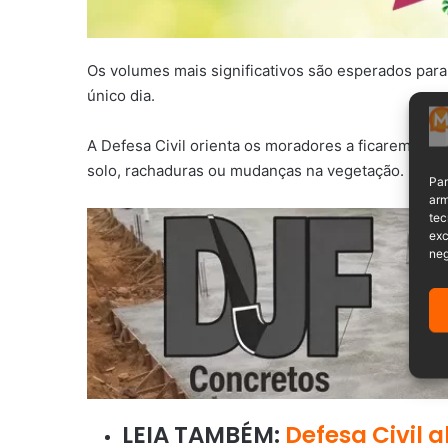
Os volumes mais significativos são esperados par
único dia.
A Defesa Civil orienta os moradores a ficarem ate
solo, rachaduras ou mudanças na vegetação.
Par
arm
tec
exc
neg
LEIA TAMBÉM:
Defesa Civil 