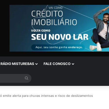
RÁDIO MISTUREBAS
FALE CONOSCO
Procurar
por
bó emite alerta para chuvas intensas e risco de deslizamentos