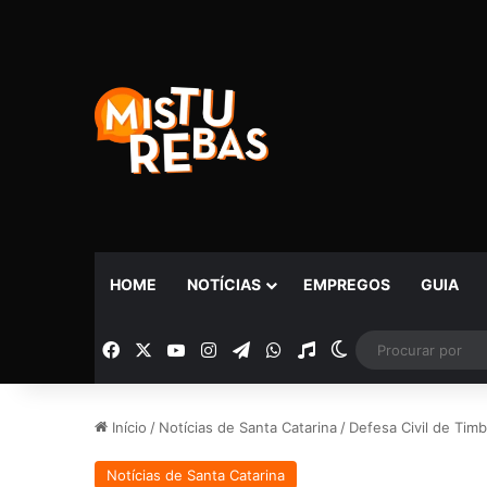
HOME
NOTÍCIAS
EMPREGOS
GUIA
Facebook
X
YouTube
Instagram
Telegram
WhatsApp
Rádio
Switch skin
Início
/
Notícias de Santa Catarina
/
Defesa Civil de Tim
Notícias de Santa Catarina