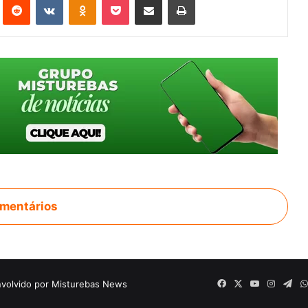
mentários
volvido por Misturebas News
Facebook
X
YouTube
Instagr
Tel