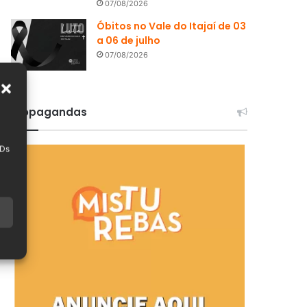
07/08/2026
Óbitos no Vale do Itajaí de 03
a 06 de julho
07/08/2026
Propagandas
IDs