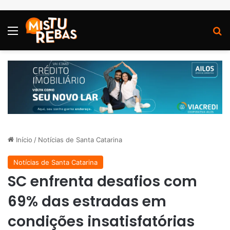
Menu
P
Início
/
Notícias de Santa Catarina
Notícias de Santa Catarina
SC enfrenta desafios com
69% das estradas em
condições insatisfatórias