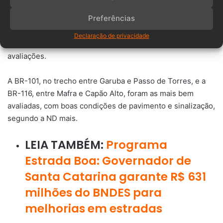
segurança de quem trafega pela região.
Preferências
Por outro lado, as rodovias concedidas, que são
Declaração de privacidade
administradas por empresas privadas, tiveram as melhores
avaliações.
A BR-101, no trecho entre Garuba e Passo de Torres, e a
BR-116, entre Mafra e Capão Alto, foram as mais bem
avaliadas, com boas condições de pavimento e sinalização,
segundo a ND mais.
LEIA TAMBÉM:
Programa
Estrada Boa: Governador de
Santa Catarina garante R$ 631
milhões do BNDES para
melhorias em estradas