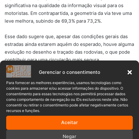
significativa na qualidade da informação visual para os
motoristas. Em contrapartida, a geometria da via teve uma
leve melhora, subindo de 69,3% para 73,2%.
Esse dado sugere que, apesar das condições gerais das
estradas ainda estarem aquém do esperado, houve alguma
evolução no desenho e traçado das rodovias, o que pode
contribuir para uma circulação mais segura.
Gerenciar o consentimento
Destaques negativos e positivos
Para fornecer as melhores experiências, usamos tecnologias como
A pesquisa destacou a rodovia estadual SC-350, que liga
cookies para armazenar e/ou acessar informações do dispositivo. O
consentimento para essas tecnologias nos permitirá processar dados
Água Doce a Santa Cecília, como um dos piores exemplos
como comportamento de navegação ou IDs exclusivos neste site. Não
do estado, sendo classificada como péssima em termos de
consentir ou retirar o consentimento pode afetar negativamente certos
recursos e funções.
qualidade.
Aceitar
A rodovia tem apresentado graves problemas de
pavimentação e sinalização, o que coloca em risco a
Negar