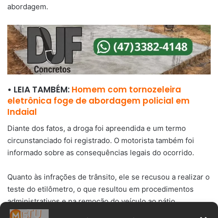
abordagem.
• LEIA TAMBÉM:
Homem com tornozeleira
eletrônica foge de abordagem policial em
Indaial
Diante dos fatos, a droga foi apreendida e um termo
circunstanciado foi registrado. O motorista também foi
informado sobre as consequências legais do ocorrido.
Quanto às infrações de trânsito, ele se recusou a realizar o
teste do etilômetro, o que resultou em procedimentos
administrativos e na remoção do veículo ao pátio
credenciado, já que não havia outro condutor habilitado