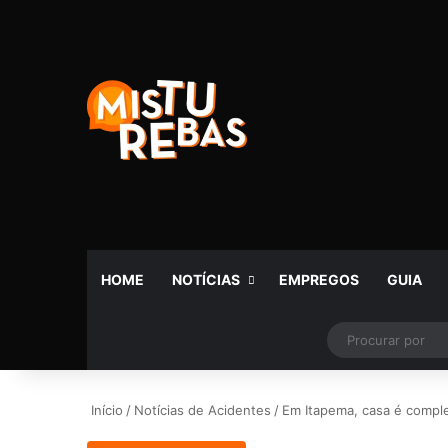
HOME
NOTÍCIAS
EMPREGOS
GUIA
Facebook
X
YouTube
Instagram
Telegram
WhatsApp
Switch skin
Rádio
Início
/
Notícias de Acidentes
/
Em Itapema, casa é compl