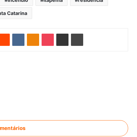
ta Catarina
Reddit
VK
OK
Pocket
Compartilhar via e-mail
Imprimir
mentários