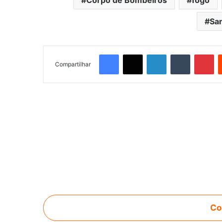
San
Facebook
X
Linkedin
Tumblr
Pinterest
Compartilhar
Co