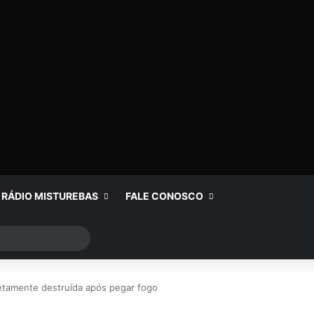
RÁDIO MISTUREBAS
FALE CONOSCO
Procurar
por
etamente destruída após pegar fogo