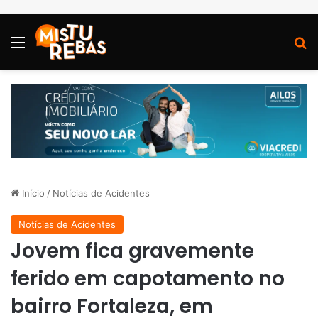
Menu
P
Início
/
Notícias de Acidentes
Notícias de Acidentes
Jovem fica gravemente
ferido em capotamento no
bairro Fortaleza, em