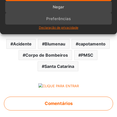
Negar
Preferências
Declaração de privacidade
Acidente
Blumenau
capotamento
Corpo de Bombeiros
PMSC
Santa Catarina
Comentários