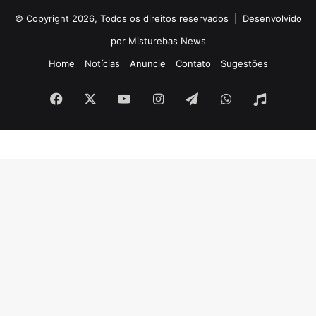
© Copyright 2026, Todos os direitos reservados |
Desenvolvido
por Misturebas News
Home
Notícias
Anuncie
Contato
Sugestões
Facebook
X
YouTube
Instagram
Telegram
WhatsApp
Rádio