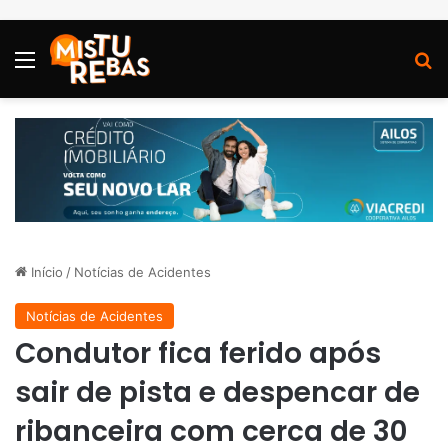
Menu
P
Início
/
Notícias de Acidentes
Notícias de Acidentes
Condutor fica ferido após
sair de pista e despencar de
ribanceira com cerca de 30