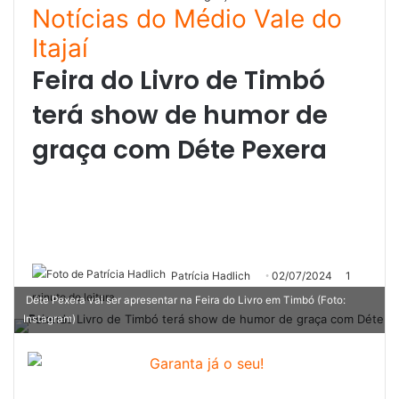
Notícias do Médio Vale do
Itajaí
Feira do Livro de Timbó
terá show de humor de
graça com Déte Pexera
Patrícia Hadlich
02/07/2024
1
minuto de leitura
Déte Pexera vai ser apresentar na Feira do Livro em Timbó (Foto:
Instagram)