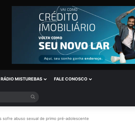
RÁDIO MISTUREBAS
FALE CONOSCO
Procurar
por
s sofre abuso sexual de primo pré-adolescente