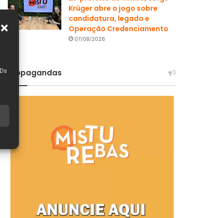
Krüger abre o jogo sobre
candidatura, legado e
Operação Credenciamento
07/08/2026
IDs
Propagandas