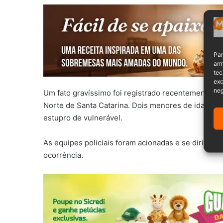
Par
arm
tec
exc
neg
Um fato gravíssimo foi registrado recentemente p
Norte de Santa Catarina. Dois menores de idade e
estupro de vulnerável.
As equipes policiais foram acionadas e se dirigira
ocorrência.