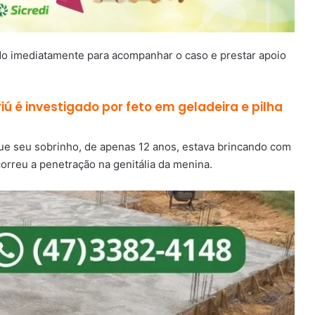
do imediatamente para acompanhar o caso e prestar apoio
ú é investigado por feto em geladeira e pilha
ue seu sobrinho, de apenas 12 anos, estava brincando com
orreu a penetração na genitália da menina.