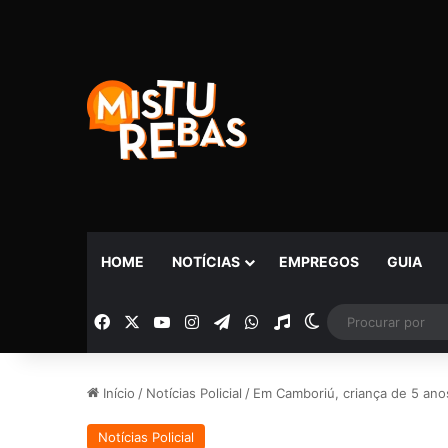
HOME
NOTÍCIAS
EMPREGOS
GUIA
Facebook
X
YouTube
Instagram
Telegram
WhatsApp
Rádio
Switch skin
Início
/
Notícias Policial
/
Em Camboriú, criança de 5 ano
Notícias Policial