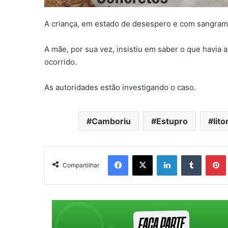
A criança, em estado de desespero e com sangrame
A mãe, por sua vez, insistiu em saber o que havia a
ocorrido.
As autoridades estão investigando o caso.
Camboriu
Estupro
lito
Facebook
X
Linkedin
Tumblr
Pintere
Compartilhar