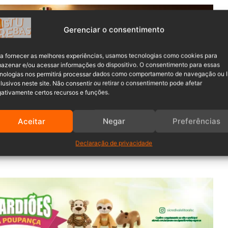
Gerenciar o consentimento
a fornecer as melhores experiências, usamos tecnologias como cookies para
azenar e/ou acessar informações do dispositivo. O consentimento para essas
nologias nos permitirá processar dados como comportamento de navegação ou 
lusivos neste site. Não consentir ou retirar o consentimento pode afetar
ativamente certos recursos e funções.
ela
Polícia Militar
de Camboriú, cidade localizada no Litoral
stão envolvidos nesse caso, que está sendo tratado como
Aceitar
Negar
Preferências
Declaração de privacidade
m até o bairro Conde Vila Verde para atender a essa