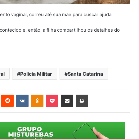
nto vaginal, correu até sua mãe para buscar ajuda.
contecido e, então, a filha compartilhou os detalhes do
ral
Polícia Militar
Santa Catarina
st
Reddit
VK
OK
Pocket
Compartilhar via e-mail
Imprimir