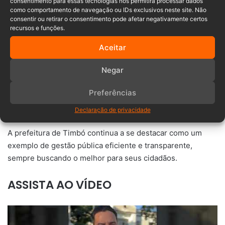
consentimento para essas tecnologias nos permitirá processar dados
como comportamento de navegação ou IDs exclusivos neste site. Não
consentir ou retirar o consentimento pode afetar negativamente certos
LEIA TAMBÉM:
Prefeitura de
recursos e funções.
Timbó conquista ISO 9001 em
Aceitar
Atendimento ao Público
Negar
Essas conquistas são reflexo do trabalho árduo e do
Preferências
compromisso da administração municipal em melhorar
continuamente os serviços prestados à população.
Declaração de privacidade
A prefeitura de Timbó continua a se destacar como um
exemplo de gestão pública eficiente e transparente,
sempre buscando o melhor para seus cidadãos.
ASSISTA AO VÍDEO