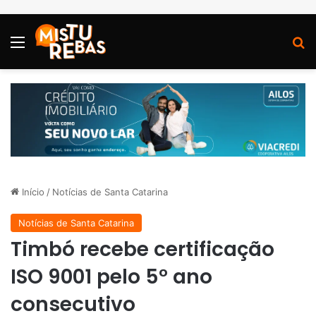
Menu
P
Início
/
Notícias de Santa Catarina
Notícias de Santa Catarina
Timbó recebe certificação
ISO 9001 pelo 5° ano
consecutivo