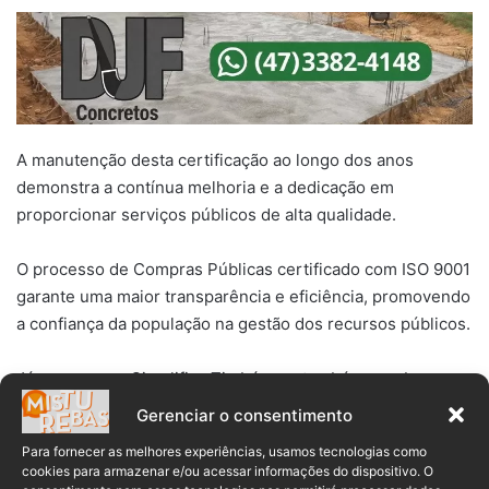
A manutenção desta certificação ao longo dos anos
demonstra a contínua melhoria e a dedicação em
proporcionar serviços públicos de alta qualidade.
O processo de Compras Públicas certificado com ISO 9001
garante uma maior transparência e eficiência, promovendo
a confiança da população na gestão dos recursos públicos.
Já o programa Simplifica Timbó, que também recebeu a
certificação pelo terceiro ano consecutivo, tem sido
Gerenciar o consentimento
fundamental para facilitar a vida dos cidadãos. O programa
Para fornecer as melhores experiências, usamos tecnologias como
agiliza a requisição de serviços, tornando o atendimento
cookies para armazenar e/ou acessar informações do dispositivo. O
mais rápido e eficiente.