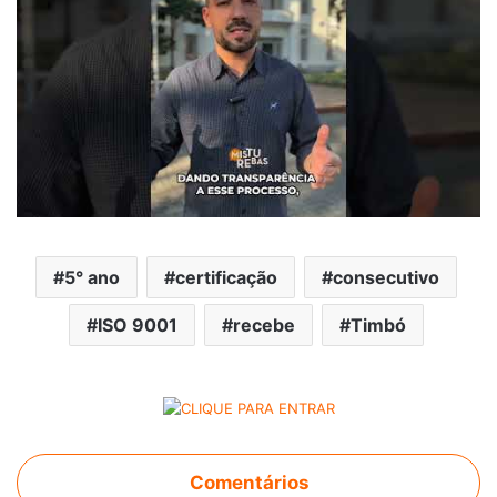
5° ano
certificação
consecutivo
ISO 9001
recebe
Timbó
Comentários