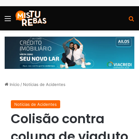
Menu
P
Início
/
Notícias de Acidentes
Notícias de Acidentes
Colisão contra
coluna de viaduto