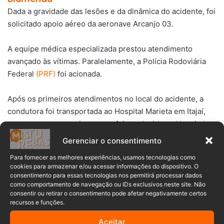
Dada a gravidade das lesões e da dinâmica do acidente, foi
solicitado apoio aéreo da aeronave Arcanjo 03.
A equipe médica especializada prestou atendimento
avançado às vítimas. Paralelamente, a Polícia Rodoviária
Federal
(PRF)
foi acionada.
Após os primeiros atendimentos no local do acidente, a
condutora foi transportada ao Hospital Marieta em Itajaí,
enquanto o passageiro menor foi conduzido ao Hospital
Pequeno Anjo, também em Itajaí, ambos para cuidados
Gerenciar o consentimento
médicos especializados.
Para fornecer as melhores experiências, usamos tecnologias como
cookies para armazenar e/ou acessar informações do dispositivo. O
ASSISTA O VÍDEO ⤵️
consentimento para essas tecnologias nos permitirá processar dados
como comportamento de navegação ou IDs exclusivos neste site. Não
consentir ou retirar o consentimento pode afetar negativamente certos
recursos e funções.
Aceitar