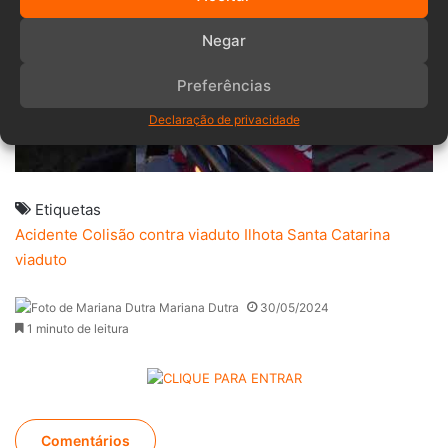
Negar
Preferências
Declaração de privacidade
Etiquetas
Acidente
Colisão contra viaduto
Ilhota
Santa Catarina
viaduto
Mariana Dutra
30/05/2024
1 minuto de leitura
Comentários