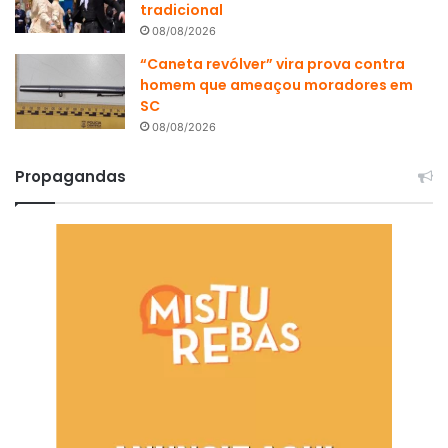
tradicional
08/08/2026
“Caneta revólver” vira prova contra
homem que ameaçou moradores em
SC
08/08/2026
Propagandas