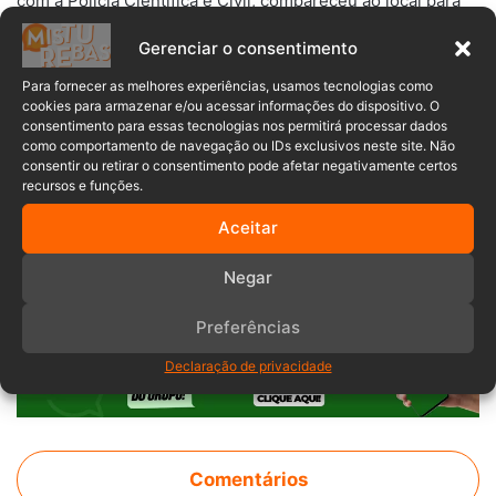
com a Polícia Científica e Civil, compareceu ao local para
coletar evidências e realizar investigações.
Gerenciar o consentimento
As guarnições efetuaram buscas pela região, mas até o
Para fornecer as melhores experiências, usamos tecnologias como
cookies para armazenar e/ou acessar informações do dispositivo. O
momento do envio do relatório policial, o suspeito ainda
consentimento para essas tecnologias nos permitirá processar dados
não havia sido localizado.
como comportamento de navegação ou IDs exclusivos neste site. Não
consentir ou retirar o consentimento pode afetar negativamente certos
recursos e funções.
Assalto
casal
crime
PMSC
Aceitar
Rio do Sul
Negar
Preferências
Declaração de privacidade
Comentários