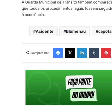
A Guarda Municipal de Trânsito também compareceu
que todos os procedimentos legais fossem seguido
à ocorrência.
Acidente
Blumenau
capot
Facebook
X
Linkedin
Tumblr
Pintere
Compartilhar