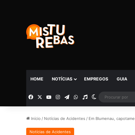
HOME
NOTÍCIAS
EMPREGOS
GUIA
Facebook
X
YouTube
Instagram
Telegram
WhatsApp
Rádio
Switch skin
Início
/
Notícias de Acidentes
/
Em Blumenau, capotamen
Notícias de Acidentes