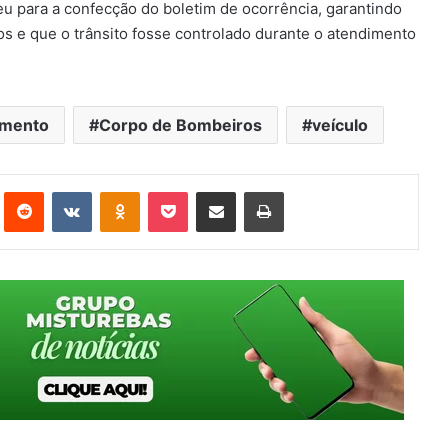
 para a confecção do boletim de ocorrência, garantindo
s e que o trânsito fosse controlado durante o atendimento
amento
Corpo de Bombeiros
veículo
st
Reddit
VK
OK
Pocket
Compartilhar via e-mail
Imprimir