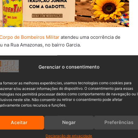
Corpo de Bombeiros Militar
atendeu uma ocorrência de
u na Rua Amazonas, no bairro Garcia.
veu o capotamento de um veículo conduzido por um homem
Gerenciar o consentimento
a fornecer as melhores experiências, usamos tecnologias como cookies para
azenar e/ou acessar informações do dispositivo. O consentimento para essas
nologias nos permitirá processar dados como comportamento de navegação ou 
lusivos neste site. Não consentir ou retirar o consentimento pode afetar
ativamente certos recursos e funções.
Aceitar
Negar
Preferências
tor preso no interior do veículo. Apesar da situação, ele
Declaração de privacidade