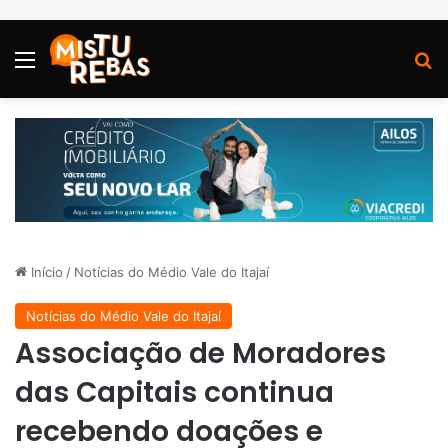
Menu
P
Início
/
Notícias do Médio Vale do Itajaí
Notícias do Médio Vale do Itajaí
Associação de Moradores
das Capitais continua
recebendo doações e