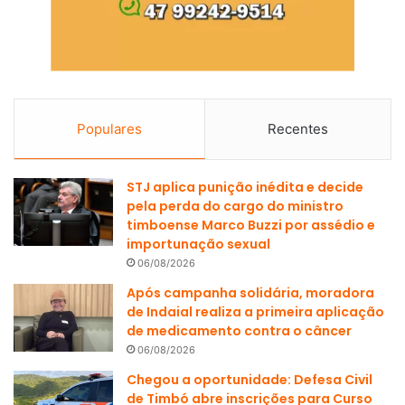
Populares
Recentes
STJ aplica punição inédita e decide
pela perda do cargo do ministro
timboense Marco Buzzi por assédio e
importunação sexual
06/08/2026
Após campanha solidária, moradora
de Indaial realiza a primeira aplicação
de medicamento contra o câncer
06/08/2026
Chegou a oportunidade: Defesa Civil
de Timbó abre inscrições para Curso