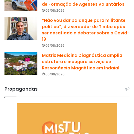
de Formação de Agentes Voluntários
06/08/2026
“Não vou dar palanque para militante
político”, diz vereador de Timbó após
ser desafiado a debater sobre a Covid-
19
06/08/2026
Matrix Medicina Diagnóstica amplia
estrutura e inaugura serviço de
Ressonância Magnética em Indaial
06/08/2026
Propagandas