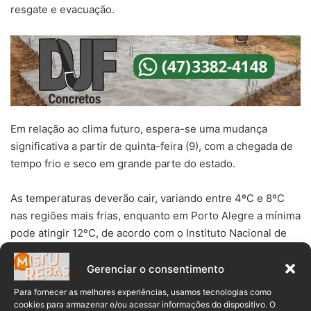
resgate e evacuação.
Em relação ao clima futuro, espera-se uma mudança
significativa a partir de quinta-feira (9), com a chegada de
tempo frio e seco em grande parte do estado.
As temperaturas deverão cair, variando entre 4ºC e 8ºC
nas regiões mais frias, enquanto em Porto Alegre a mínima
pode atingir 12ºC, de acordo com o Instituto Nacional de
Meteorologia (Inmet).
Gerenciar o consentimento
A tragédia das fortes chuvas que assolaram o Rio Grande
Para fornecer as melhores experiências, usamos tecnologias como
do Sul na última semana deixou um rastro de destruição e
cookies para armazenar e/ou acessar informações do dispositivo. O