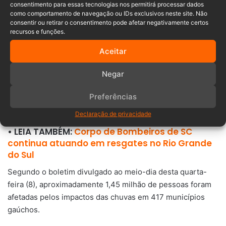
consentimento para essas tecnologias nos permitirá processar dados
várias vítimas fatais.
como comportamento de navegação ou IDs exclusivos neste site. Não
consentir ou retirar o consentimento pode afetar negativamente certos
A Defesa Civil estadual está investigando os óbitos para
recursos e funções.
determinar se foram diretamente causados pelas chuvas,
Aceitar
como enxurradas, enchentes, inundações, deslizamentos
ou desmoronamentos.
Negar
Além das perdas humanas, há um número significativo de
Preferências
desaparecidos em todo o estado.
Declaração de privacidade
• LEIA TAMBÉM:
Corpo de Bombeiros de SC
continua atuando em resgates no Rio Grande
do Sul
Segundo o boletim divulgado ao meio-dia desta quarta-
feira (8), aproximadamente 1,45 milhão de pessoas foram
afetadas pelos impactos das chuvas em 417 municípios
gaúchos.