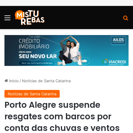
Menu
P
Início
/
Notícias de Santa Catarina
Notícias de Santa Catarina
Porto Alegre suspende
resgates com barcos por
conta das chuvas e ventos