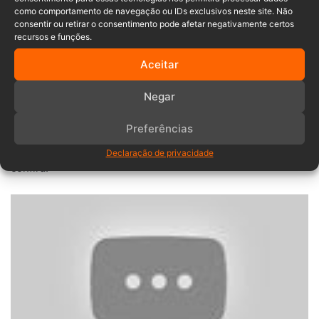
como comportamento de navegação ou IDs exclusivos neste site. Não
consentir ou retirar o consentimento pode afetar negativamente certos
recursos e funções.
“Vamos trabalhar sem parar, até no
Aceitar
fim de semana, para minimizar os
estragos”, prometeu o prefeito.
Negar
Preferências
Entrevista com moradores e o prefeito de Apiúna no local,
Declaração de privacidade
confira: