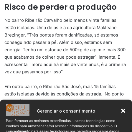
Risco de perder a produção
No bairro Ribeirão Carvalho pelo menos vinte famílias
estão isoladas. Uma delas é a da agricultora Makleane
Brezinger. “Três pontes foram danificadas, só estamos
conseguindo passar a pé. Além disso, estamos sem
energia. Tenho um estoque de 500kg de aipim e mais 300
que acabamos de colher que pode estragar”, lamenta. E
acrescenta: “moro aqui há mais de vinte anos, é a primeira
vez que passamos por isso”.
Em outro bairro, o Ribeirão São José, mais 15 famílias
estão isoladas devido às condições da estrada. No ponto
mais crítico, uma parte da estrada desabou e alterou parte
do leito do rio.
Gerenciar o consentimento
Para fornecer as melhores experiências, usamos tecnologias como
cookies para armazenar e/ou acessar informações do dispositivo. O
consentimento para essas tecnologias nos permitirá processar dados