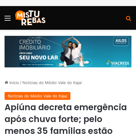
Menu
P
Início
/
Notícias do Médio Vale do Itajaí
Notícias do Médio Vale do Itajaí
Apiúna decreta emergência
após chuva forte; pelo
menos 35 famílias estão