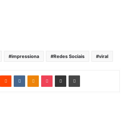
impressiona
Redes Sociais
viral
Reddit
VK
OK
Pocket
Compartilhar via e-mail
Imprimir