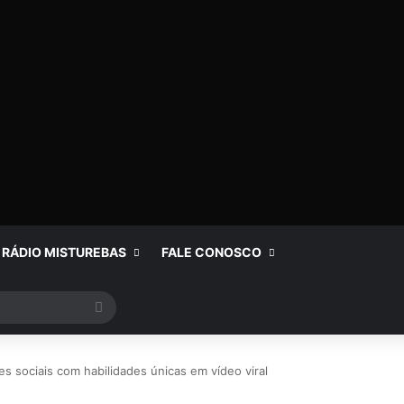
RÁDIO MISTUREBAS
FALE CONOSCO
Procurar
por
es sociais com habilidades únicas em vídeo viral