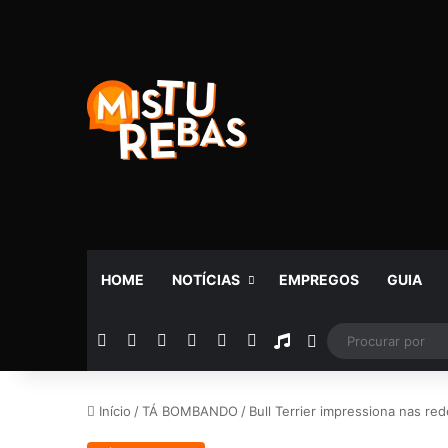
HOME
NOTÍCIAS
EMPREGOS
GUIA
Facebook
X
YouTube
Instagram
Telegram
WhatsApp
Rádio
Switch skin
Início
/
TÁ BOMBANDO
/
Bull Terrier impressiona nas red