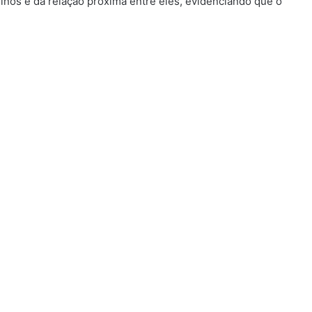
einos e da relação próxima entre eles, evidenciando que o