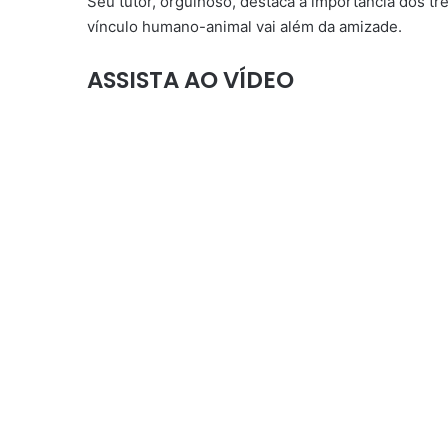
Seu tutor, orgulhoso, destaca a importância dos tr
vínculo humano-animal vai além da amizade.
ASSISTA AO VÍDEO