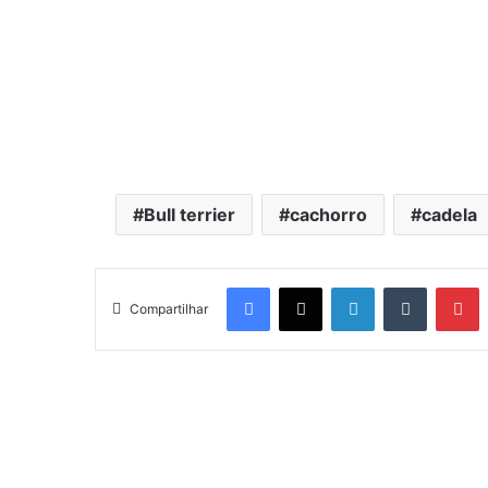
Bull terrier
cachorro
cadela
Facebook
X
Linkedin
Tumblr
Pinterest
Compartilhar