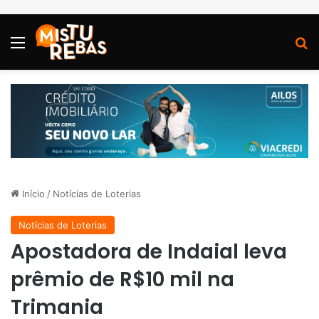
Menu
P
Início
/
Notícias de Loterias
Notícias de Loterias
Apostadora de Indaial leva
prêmio de R$10 mil na
Trimania