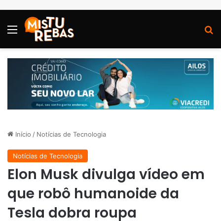
Menu
P
Início
/
Notícias de Tecnologia
Notícias de Tecnologia
Elon Musk divulga vídeo em
que robô humanoide da
Tesla dobra roupa