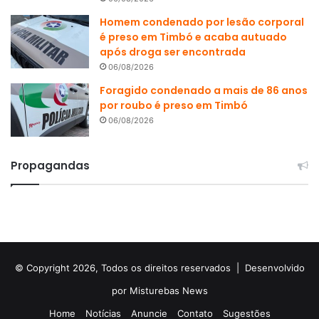
Homem condenado por lesão corporal
é preso em Timbó e acaba autuado
após droga ser encontrada
06/08/2026
Foragido condenado a mais de 86 anos
por roubo é preso em Timbó
06/08/2026
Propagandas
© Copyright 2026, Todos os direitos reservados |
Desenvolvido
por Misturebas News
Home
Notícias
Anuncie
Contato
Sugestões