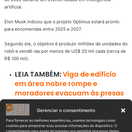
artificial.
Elon Musk indicou que o projeto Optimus estará pronto
para encomendas entre 2025 e 2027.
Segundo ele, o objetivo é produzir milhões de unidades do
robô e vendê-las por menos de US$ 20 mil cada (cerca de
R$ 100 mil).
LEIA TAMBÉM:
Viga de edifício
em área nobre rompe e
moradores evacuam às presas
em Florianópolis
Gerenciar o consentimento
A visão é transformar a forma como lidamos com tarefas
Para fornecer as melhores experiências, usamos tecnologias como
cotidianas, oferecendo um futuro em que os robôs
cookies para armazenar e/ou acessar informações do dispositivo. O
consentimento para essas tecnologias nos permitirá processar dados
assumem parte das responsabilidades.