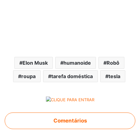
Elon Musk
humanoide
Robô
roupa
tarefa doméstica
tesla
Comentários