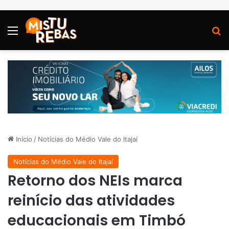
Menu
P
Início
/
Notícias do Médio Vale do Itajaí
Notícias do Médio Vale do Itajaí
Retorno dos NEIs marca
reinício das atividades
educacionais em Timbó