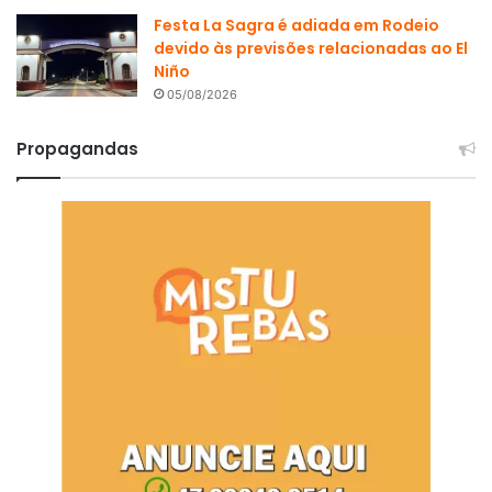
Festa La Sagra é adiada em Rodeio
devido às previsões relacionadas ao El
Niño
05/08/2026
Propagandas