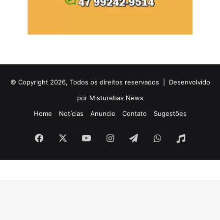
© Copyright 2026, Todos os direitos reservados |
Desenvolvido
por Misturebas News
Home
Notícias
Anuncie
Contato
Sugestões
Facebook
X
YouTube
Instagram
Telegram
WhatsApp
Rádio