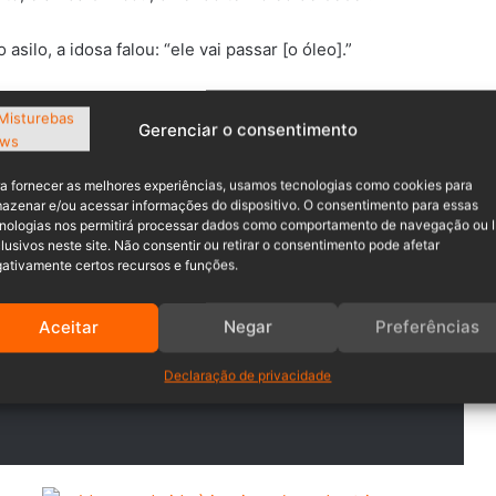
silo, a idosa falou: “ele vai passar [o óleo].”
Gerenciar o consentimento
a fornecer as melhores experiências, usamos tecnologias como cookies para
 no aniversário da idosa porque sua esposa trabalha no
azenar e/ou acessar informações do dispositivo. O consentimento para essas
nologias nos permitirá processar dados como comportamento de navegação ou 
lusivos neste site. Não consentir ou retirar o consentimento pode afetar
ativamente certos recursos e funções.
Aceitar
Negar
Preferências
omens de uniforme. Estou feliz por
Declaração de privacidade