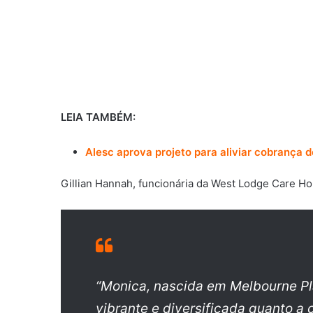
LEIA TAMBÉM:
Alesc aprova projeto para aliviar cobrança
Gillian Hannah, funcionária da West Lodge Care Ho
“Monica, nascida em Melbourne P
vibrante e diversificada quanto a