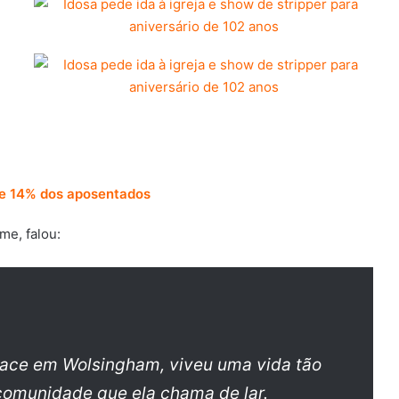
 de 14% dos aposentados
me, falou:
lace em Wolsingham, viveu uma vida tão
 comunidade que ela chama de lar.