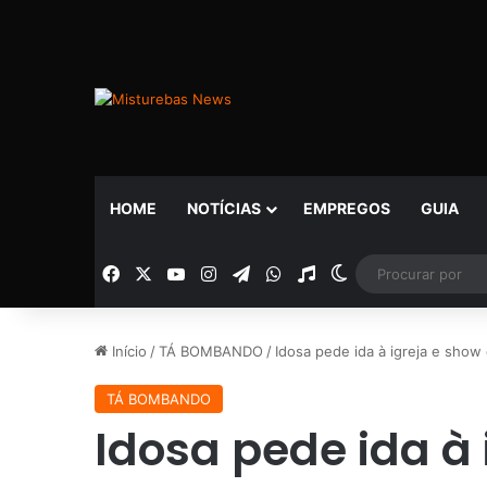
HOME
NOTÍCIAS
EMPREGOS
GUIA
Facebook
X
YouTube
Instagram
Telegram
WhatsApp
Rádio
Switch skin
Início
/
TÁ BOMBANDO
/
Idosa pede ida à igreja e show 
TÁ BOMBANDO
Idosa pede ida à 