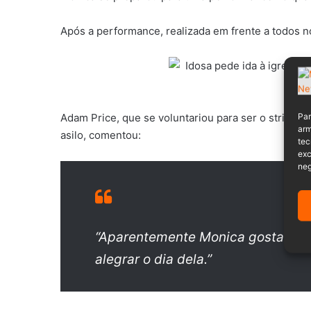
Após a performance, realizada em frente a todos no a
Par
Adam Price, que se voluntariou para ser o stripper
arm
asilo, comentou:
tec
exc
neg
“Aparentemente Monica gosta de h
alegrar o dia dela.”