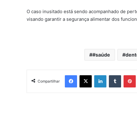
O caso inusitado está sendo acompanhado de perto
visando garantir a segurança alimentar dos funcion
#saúde
dent
Facebook
X
Linkedin
Tumblr
Pintere
Compartilhar