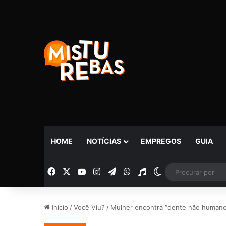
HOME
NOTÍCIAS
EMPREGOS
GUIA
Facebook
X
YouTube
Instagram
Telegram
WhatsApp
Rádio
Switch skin
Início
/
Você Viu?
/
Mulher encontra “dente não humano” 