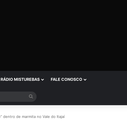
RÁDIO MISTUREBAS
FALE CONOSCO
Procurar
por
dentro de marmita no Vale do Itajaí