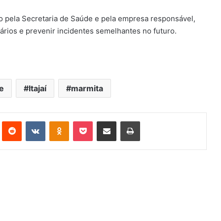
 pela Secretaria de Saúde e pela empresa responsável,
ários e prevenir incidentes semelhantes no futuro.
e
Itajaí
marmita
st
Reddit
VK
OK
Pocket
Compartilhar via e-mail
Imprimir