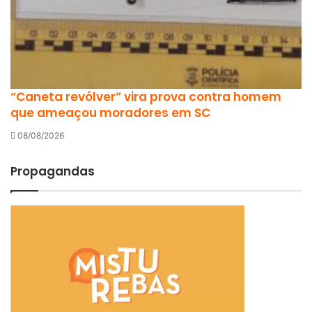
“Caneta revólver” vira prova contra homem
que ameaçou moradores em SC
08/08/2026
Propagandas