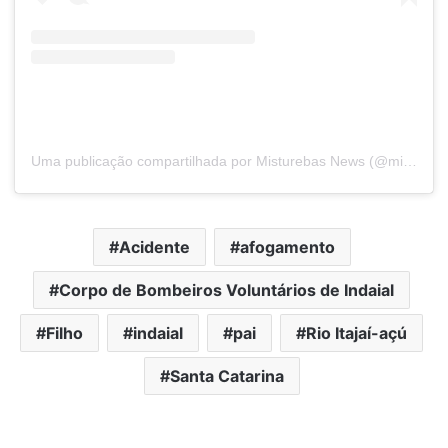
Uma publicação compartilhada por Misturebas News (@misturebasnews)
Acidente
afogamento
Corpo de Bombeiros Voluntários de Indaial
Filho
indaial
pai
Rio Itajaí-açú
Santa Catarina