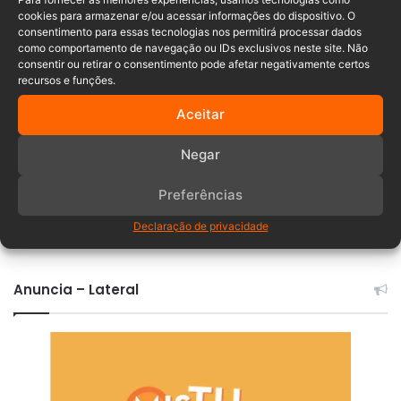
crime
Enxadada
maus tratos
cookies para armazenar e/ou acessar informações do dispositivo. O
consentimento para essas tecnologias nos permitirá processar dados
Prisão
Santa Catarina
como comportamento de navegação ou IDs exclusivos neste site. Não
consentir ou retirar o consentimento pode afetar negativamente certos
recursos e funções.
Aceitar
Negar
Preferências
Comentários
Declaração de privacidade
Anuncia – Lateral