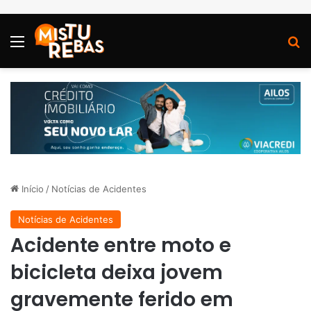
Menu
P
Início
/
Notícias de Acidentes
Notícias de Acidentes
Acidente entre moto e
bicicleta deixa jovem
gravemente ferido em