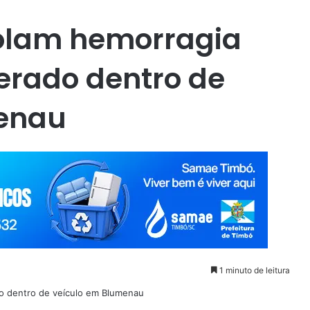
olam hemorragia
erado dentro de
enau
1 minuto de leitura