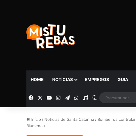
HOME
NOTÍCIAS
EMPREGOS
GUIA
Facebook
X
YouTube
Instagram
Telegram
WhatsApp
Rádio
Switch skin
Início
/
Notícias de Santa Catarina
/
Bombeiros controla
Blumenau