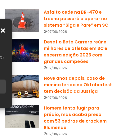
Asfalto cede na BR-470 e
trecho passará a operar no
sistema “Siga e Pare” em SC
07/08/2026
Desafio Beto Carrero reúne
milhares de atletas em SC e
encerra edição 2026 com
IDs
grandes campeões
07/08/2026
Nove anos depois, caso de
menina ferida na Oktoberfest
tem decisão da Justiça
07/08/2026
Homem tenta fugir para
prédio, mas acaba preso
com 53 pedras de crack em
Blumenau
07/08/2026