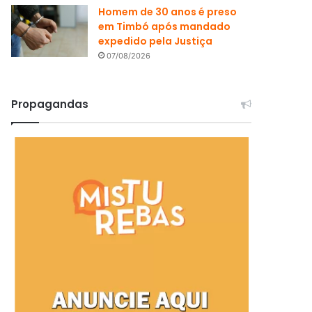
Homem de 30 anos é preso
em Timbó após mandado
expedido pela Justiça
07/08/2026
Propagandas