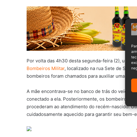
Par
arm
tec
Por volta das 4h30 desta segunda-feira (2), um c
exc
neg
Bombeiros Militar
, localizado na rua Sete de Sete
bombeiros foram chamados para auxiliar uma mãe e
A mãe encontrava-se no banco de trás do veículo, 
conectado a ela. Posteriormente, os bombeiros rap
procederam ao atendimento do recém-nascido. Util
cuidadosamente aquecido para garantir seu bem-es