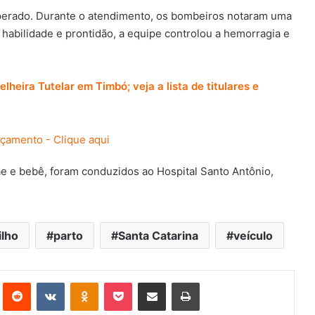
sperado. Durante o atendimento, os bombeiros notaram uma
habilidade e prontidão, a equipe controlou a hemorragia e
heira Tutelar em Timbó; veja a lista de titulares e
 e bebê, foram conduzidos ao Hospital Santo Antônio,
ilho
parto
Santa Catarina
veículo
st
Reddit
VK
OK
Pocket
Compartilhar via e-mail
Imprimir