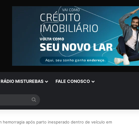
RÁDIO MISTUREBAS
FALE CONOSCO
Procurar
por
m hemorragia após parto inesperado dentro de veículo em