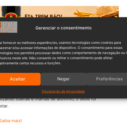
Gerenciar o consentimento
a fornecer as melhores experiências, usamos tecnologias como cookies para
azenar e/ou acessar informações do dispositivo. O consentimento para essas
nologias nos permitirá processar dados como comportamento de navegação ou 
arro de emergência chegou ao batalhão do
Corpo de
lusivos neste site. Não consentir ou retirar o consentimento pode afetar
ativamente certos recursos e funções.
mbro, em Blumenau, para uma intervenção de alto risco. Os
m trabalho de parto.
Aceitar
Negar
Preferências
com o bebê já nascido, e o cordão umbilical ainda
Declaração de privacidade
idamente realizaram o corte do cordão umbilical e
izando toalhas e mantas de alumínio, o bebê foi
tar.