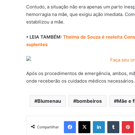
Contudo, a situação não era apenas um parto ine
hemorragia na mãe, que exigiu ação imediata. Com 
estabilizou a mãe.
• LEIA TAMBÉM:
Thelma de Souza é reeleita Consel
suplentes
Após os procedimentos de emergência, ambos, mãe
onde receberão os cuidados médicos necessários.
Blumenau
bombeiros
Mãe e f
Facebook
X
Linkedin
Tumblr
Pintere
Compartilhar