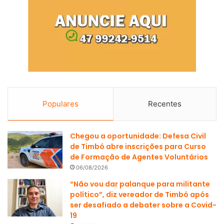
Populares
Recentes
Chegou a oportunidade: Defesa Civil
de Timbó abre inscrições para Curso
de Formação de Agentes Voluntários
06/08/2026
“Não vou dar palanque para militante
político”, diz vereador de Timbó após
ser desafiado a debater sobre a Covid-
19