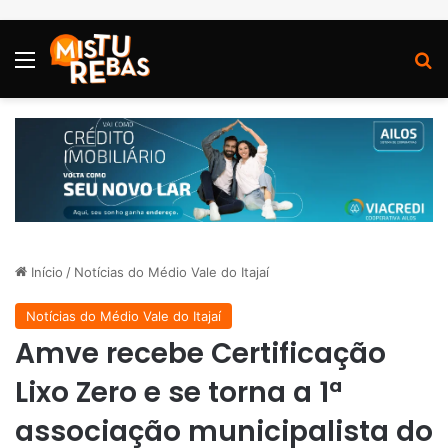
Menu
P
Início
/
Notícias do Médio Vale do Itajaí
Notícias do Médio Vale do Itajaí
Amve recebe Certificação
Lixo Zero e se torna a 1ª
associação municipalista do