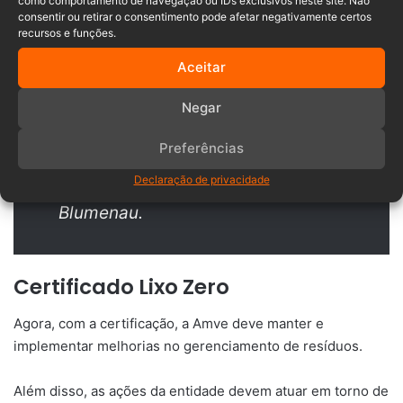
como comportamento de navegação ou IDs exclusivos neste site. Não
alcançar este selo, demonstrando
consentir ou retirar o consentimento pode afetar negativamente certos
recursos e funções.
que estamos alinhados com os
Aceitar
valores e os anseios de um futuro
com mais consciência e
Negar
comprometimento ambiental”,
Preferências
destaca o presidente da Amve,
Declaração de privacidade
Mário Hildebrandt, prefeito de
Blumenau.
Certificado Lixo Zero
Agora, com a certificação, a Amve deve manter e
implementar melhorias no gerenciamento de resíduos.
Além disso, as ações da entidade devem atuar em torno de