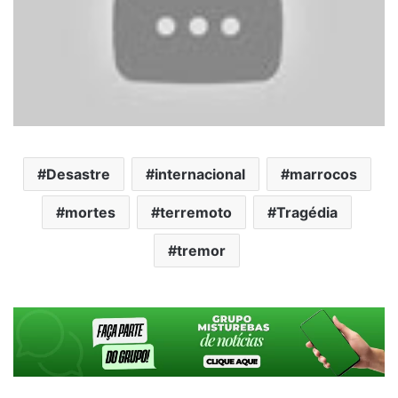
Desastre
internacional
marrocos
mortes
terremoto
Tragédia
tremor