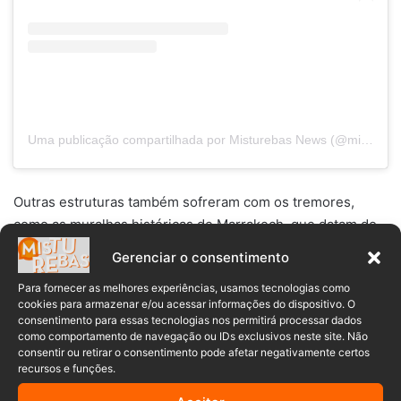
Uma publicação compartilhada por Misturebas News (@misturebasnews)
Outras estruturas também sofreram com os tremores,
como as muralhas históricas de Marrakech, que datam do
século XII e foram parcialmente danificadas.
Gerenciar o consentimento
Para fornecer as melhores experiências, usamos tecnologias como
Uma nuvem de poeira também foi vista no topo da
cookies para armazenar e/ou acessar informações do dispositivo. O
histórica mesquita Koutoubia, de 850 anos, em Marrakech.
consentimento para essas tecnologias nos permitirá processar dados
como comportamento de navegação ou IDs exclusivos neste site. Não
consentir ou retirar o consentimento pode afetar negativamente certos
Segundo informações da imprensa local, equipes de
recursos e funções.
resgate trabalham na região para resgatar vítimas presas