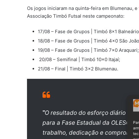
Os jogos iniciaram na quinta-feira em Blumenau, e 
Associação Timbó Futsal neste campeonato:
17/08 – Fase de Grupos | Timbó 8×1 Balneári
18/08 – Fase de Grupos | Timbó 4×0 São João 
19/08 – Fase de Grupos | Timbó 7×0 Araquari;
20/08 – Semifinal | Timbó 10×0 Itajaí;
21/08 – Final | Timbó 3×2 Blumenau.
“̃O resultado do esforço diário n
para a Fase Estadual da OLESC. 
Par
arm
trabalho, dedicação e comprometi
tec