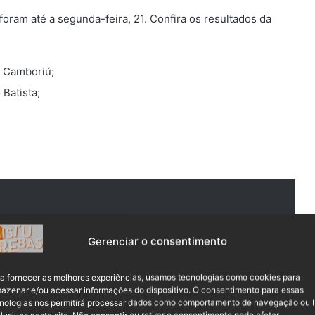
foram até a segunda-feira, 21. Confira os resultados da
o Camboriú;
Batista;
Gerenciar o consentimento
os premiou com a conquista de uma vaga
Temos conhecimento do quanto de
a fornecer as melhores experiências, usamos tecnologias como cookies para
azenar e/ou acessar informações do dispositivo. O consentimento para essas
mento é necessário para chegar neste
nologias nos permitirá processar dados como comportamento de navegação ou 