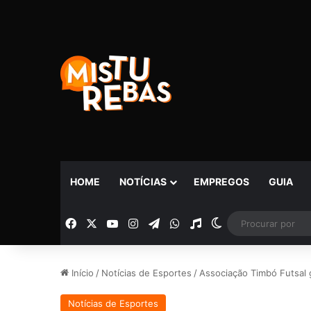
HOME
NOTÍCIAS
EMPREGOS
GUIA
Facebook
X
YouTube
Instagram
Telegram
WhatsApp
Rádio
Switch skin
Início
/
Notícias de Esportes
/
Associação Timbó Futsal 
Notícias de Esportes