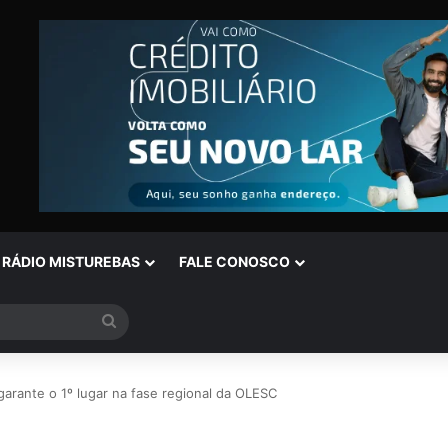
RÁDIO MISTUREBAS
FALE CONOSCO
Procurar
por
garante o 1º lugar na fase regional da OLESC