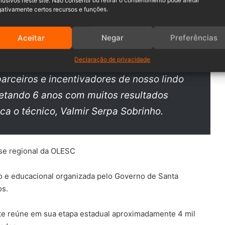
lusivos neste site. Não consentir ou retirar o consentimento pode afetar
ativamente certos recursos e funções.
nçado, para quem está no meio, sabe o
Aceitar
Negar
Preferências
m nossa modalidade.
Declaração de privacidade
arceiros e incentivadores de nosso lindo
etando 6 anos com muitos resultados
aca o técnico, Valmir Serpa Sobrinho.
o e educacional organizada pelo Governo de Santa
os.
te reúne em sua etapa estadual aproximadamente 4 mil