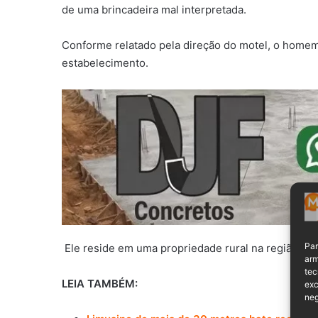
de uma brincadeira mal interpretada.
Conforme relatado pela direção do motel, o homem
estabelecimento.
Par
Ele reside em uma propriedade rural na região e v
arm
tec
LEIA TAMBÉM:
exc
neg