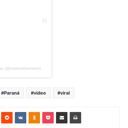
ews (@misturebasnews)
Paraná
vídeo
viral
st
Reddit
VK
OK
Pocket
Compartilhar via e-mail
Imprimir