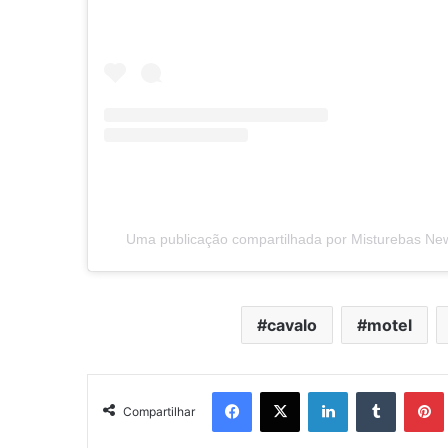
Uma publicação compartilhada por Misturebas N
cavalo
motel
Facebook
X
Linkedin
Tumblr
Pintere
Compartilhar