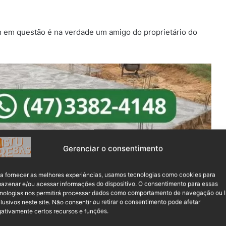
 em questão é na verdade um amigo do proprietário do
Gerenciar o consentimento
a fornecer as melhores experiências, usamos tecnologias como cookies para
isitou o motel com a finalidade de comprar duas cervejas.
azenar e/ou acessar informações do dispositivo. O consentimento para essas
nologias nos permitirá processar dados como comportamento de navegação ou 
lusivos neste site. Não consentir ou retirar o consentimento pode afetar
ativamente certos recursos e funções.