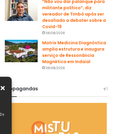
“Não vou dar palanque para
militante político”, diz
vereador de Timbó após ser
desafiado a debater sobre a
Covid-19
06/08/2026
Matrix Medicina Diagnóstica
amplia estrutura e inaugura
serviço de Ressonância
Magnética em Indaial
06/08/2026
Propagandas
IDs