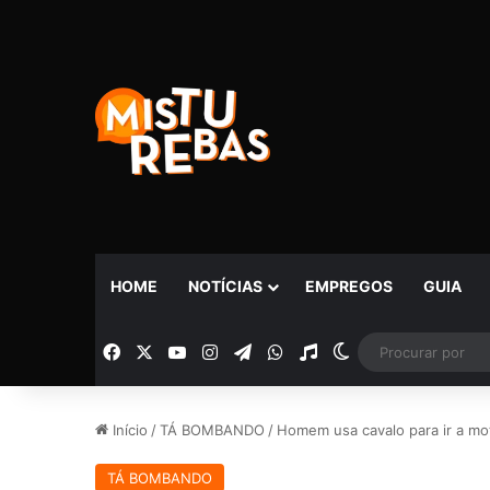
HOME
NOTÍCIAS
EMPREGOS
GUIA
Facebook
X
YouTube
Instagram
Telegram
WhatsApp
Rádio
Switch skin
Início
/
TÁ BOMBANDO
/
Homem usa cavalo para ir a mote
TÁ BOMBANDO