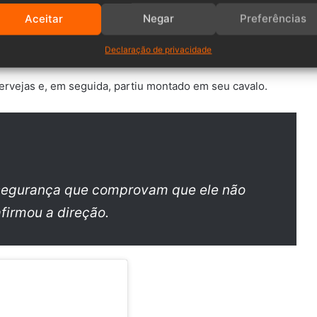
mundial com heliponto, piscina e pista de golfe
Aceitar
Negar
Preferências
rigobares nos quartos do motel, porém, devido à amizade
Declaração de privacidade
feita.
rvejas e, em seguida, partiu montado em seu cavalo.
segurança que comprovam que ele não
firmou a direção.