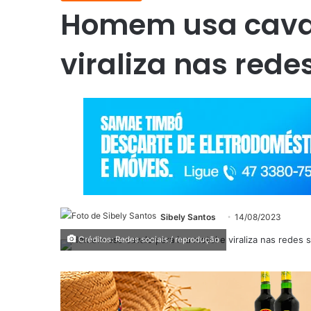
Homem usa cavalo
viraliza nas rede
Sibely Santos
14/08/2023
Créditos: Redes sociais / reprodução