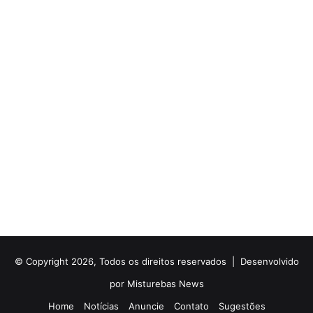
© Copyright 2026, Todos os direitos reservados |
Desenvolvido
por Misturebas News
Home
Notícias
Anuncie
Contato
Sugestões