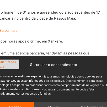
eu o homem de 31 anos e apreendeu dois adolescentes de 17
bancária no centro da cidade de Passos Maia.
ados horas após o crime, em Xanxerê.
m em uma agência bancária,
renderam as pessoas que
 grande quantia em dinheiro,
além dos aparelhos celulares
Gerenciar o consentimento
a fornecer as melhores experiências, usamos tecnologias como cookies para
azenar e/ou acessar informações do dispositivo. O consentimento para essas
nologias nos permitirá processar dados como comportamento de navegação ou 
s em mãos, as guarnições da PMSC realizaram um cerco
lusivos neste site. Não consentir ou retirar o consentimento pode afetar
ativamente certos recursos e funções.
um Toyota/Etios de cor branca, foi identificado e abordado