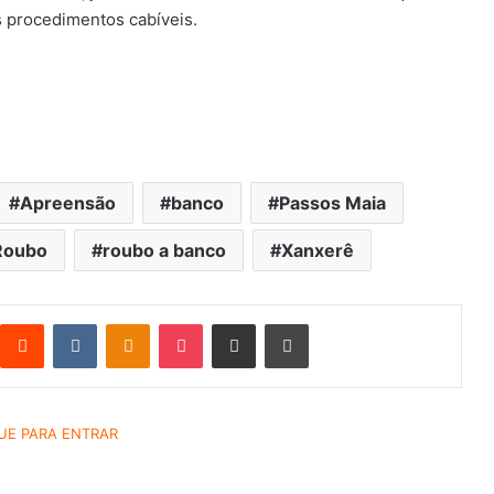
s procedimentos cabíveis.
Apreensão
banco
Passos Maia
Roubo
roubo a banco
Xanxerê
Reddit
VK
OK
Pocket
Compartilhar via e-mail
Imprimir