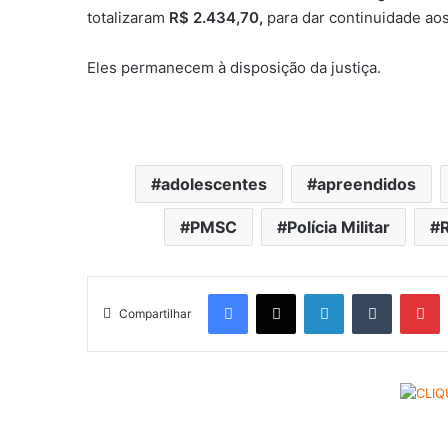
totalizaram
R$ 2.434,70,
para dar continuidade ao
Eles permanecem à disposição da justiça.
adolescentes
apreendidos
PMSC
Polícia Militar
Facebook
X
Linkedin
Tumblr
Pinterest
Compartilhar