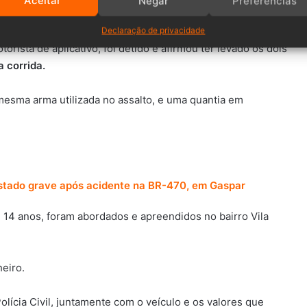
Aceitar
Negar
Preferências
Declaração de privacidade
ista de aplicativo, foi detido e afirmou ter levado os dois
a corrida.
esma arma utilizada no assalto, e uma quantia em
estado grave após acidente na BR-470, em Gaspar
e 14 anos, foram abordados e apreendidos no bairro Vila
eiro.
lícia Civil, juntamente com o veículo e os valores que