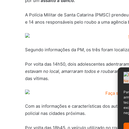
por um
assalto a banco.
A Polícia Militar de Santa Catarina (PMSC) prend
e 14 anos responsáveis pelo roubo a uma agência 
Segundo informações da PM, os três foram localiz
Por volta das 14h50, dois adolescentes adentrara
estavam no local, amarraram todos e roubaram uma
das vítimas.
Par
arm
tec
Com as informações e características dos autore
exc
policial nas cidades próximas.
neg
Por volta das 18h45, o veículo utilizado no roubo, 