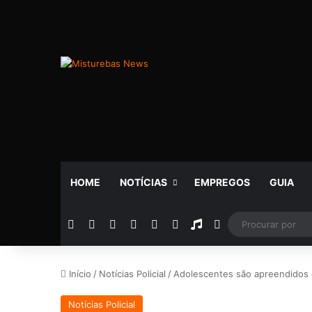
HOME
NOTÍCIAS
EMPREGOS
GUIA
Facebook
X
YouTube
Instagram
Telegram
WhatsApp
Rádio
Switch skin
Início
/
Notícias Policial
/
Adolescentes são apreendidos 
Notícias Policial