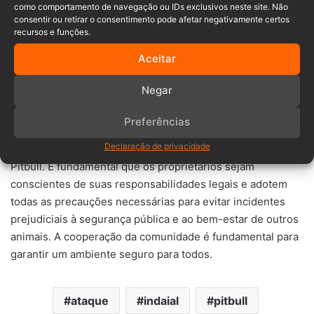
como comportamento de navegação ou IDs exclusivos neste site. Não
segurança das pessoas e dos demais animais na região. A
consentir ou retirar o consentimento pode afetar negativamente certos
presença de cães perigosos soltos em áreas residenciais
recursos e funções.
é uma questão que requer atenção das autoridades para
Aceitar
garantir a segurança pública e a convivência pacífica entre
animais e comunidade.
Negar
O caso serve como alerta sobre a importância da guarda
Preferências
responsável de animais de estimação, especialmente
Declaração de privacidade
daqueles considerados perigosos, como os cães da raça
Pitbull. É fundamental que os proprietários sejam
conscientes de suas responsabilidades legais e adotem
todas as precauções necessárias para evitar incidentes
prejudiciais à segurança pública e ao bem-estar de outros
animais. A cooperação da comunidade é fundamental para
garantir um ambiente seguro para todos.
ataque
indaial
pitbull