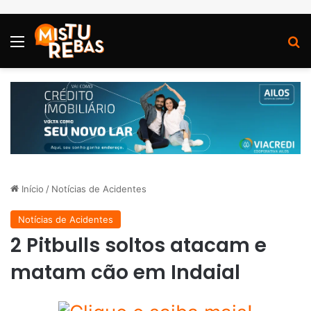
Menu
P
Início
/
Notícias de Acidentes
Notícias de Acidentes
2 Pitbulls soltos atacam e
matam cão em Indaial