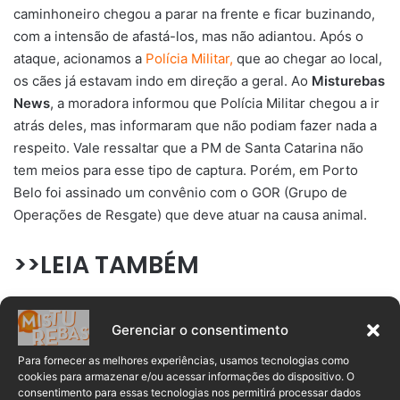
caminhoneiro chegou a parar na frente e ficar buzinando,
com a intensão de afastá-los, mas não adiantou. Após o
ataque, acionamos a
Polícia Militar,
que ao chegar ao local,
os cães já estavam indo em direção a geral. Ao
Misturebas
News
, a moradora informou que Polícia Militar chegou a ir
atrás deles, mas informaram que não podiam fazer nada a
respeito. Vale ressaltar que a PM de Santa Catarina não
tem meios para esse tipo de captura. Porém, em Porto
Belo foi assinado um convênio com o GOR (Grupo de
Operações de Resgate) que deve atuar na causa animal.
>>LEIA TAMBÉM
Após pitbull escapar e matar outro cão em
Navegantes, dono é condenado
Gerenciar o consentimento
Para fornecer as melhores experiências, usamos tecnologias como
A comunidade local está clamando por medidas que
cookies para armazenar e/ou acessar informações do dispositivo. O
evitem novos ataques semelhantes, preocupados com a
consentimento para essas tecnologias nos permitirá processar dados