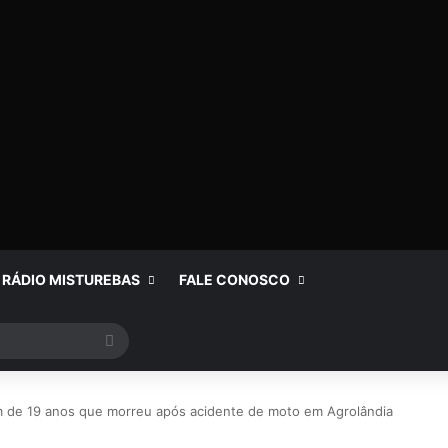
RÁDIO MISTUREBAS
FALE CONOSCO
Procurar
por
em de 19 anos que morreu após acidente de moto em Agrolândia