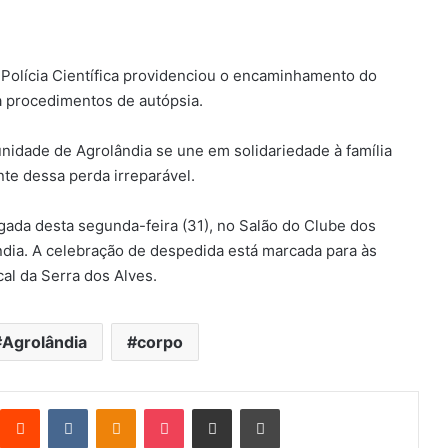
 a Polícia Científica providenciou o encaminhamento do
ra procedimentos de autópsia.
nidade de Agrolândia se une em solidariedade à família
nte dessa perda irreparável.
ada desta segunda-feira (31), no Salão do Clube dos
dia. A celebração de despedida está marcada para às
al da Serra dos Alves.
Agrolândia
corpo
Reddit
VK
OK
Pocket
Compartilhar via e-mail
Imprimir