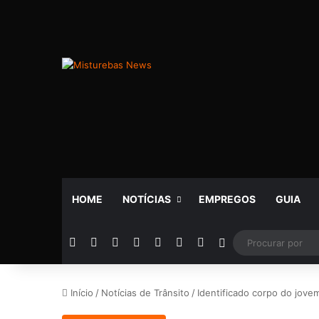
HOME
NOTÍCIAS
EMPREGOS
GUIA
Facebook
X
YouTube
Instagram
Telegram
WhatsApp
Rádio
Switch skin
Início
/
Notícias de Trânsito
/
Identificado corpo do jov