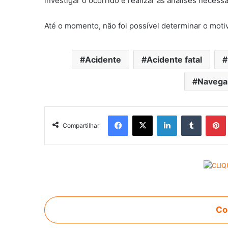
investigar o ocorrido e realizar as análises necessá
Até o momento, não foi possível determinar o motiv
Acidente
Acidente fatal
Navega
Facebook
X
Linkedin
Tumblr
Pintere
Compartilhar
Co