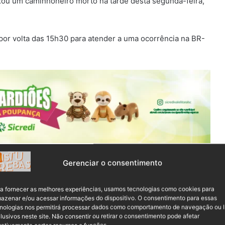
ou um caminhoneiro morto na tarde desta segunda-feira,
or volta das 15h30 para atender a uma ocorrência na BR-
u
um caminhão carregado de madeira,
resultando na morte
Gerenciar o consentimento
a fornecer as melhores experiências, usamos tecnologias como cookies para
 caminhão fora da pista, com
a carga de madeira
azenar e/ou acessar informações do dispositivo. O consentimento para essas
nologias nos permitirá processar dados como comportamento de navegação ou 
lusivos neste site. Não consentir ou retirar o consentimento pode afetar
ativamente certos recursos e funções.