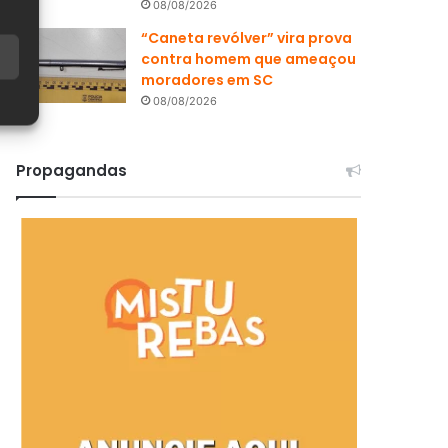
08/08/2026
“Caneta revólver” vira prova
contra homem que ameaçou
moradores em SC
08/08/2026
Propagandas