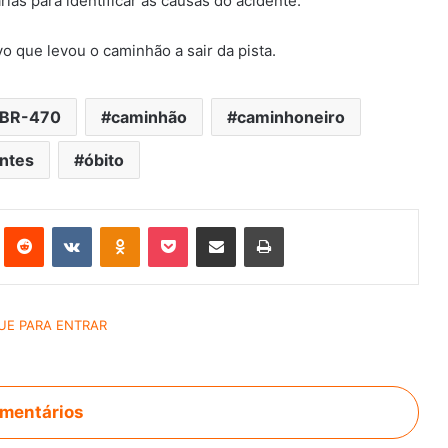
rias para identificar as causas do acidente.
o que levou o caminhão a sair da pista.
BR-470
caminhão
caminhoneiro
ntes
óbito
st
Reddit
VK
OK
Pocket
Compartilhar via e-mail
Imprimir
mentários