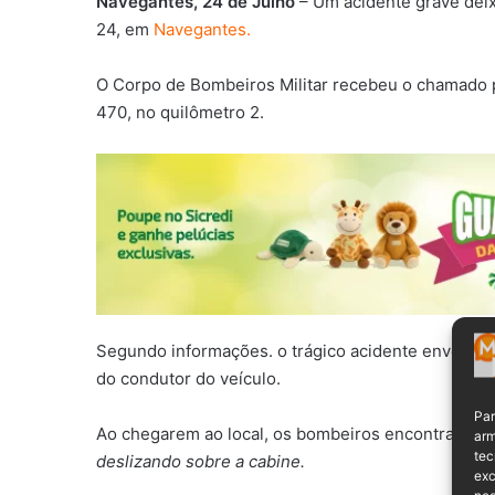
Navegantes, 24 de Julho
– Um acidente grave deix
24, em
Navegantes.
O Corpo de Bombeiros Militar recebeu o chamado p
470, no quilômetro 2.
Segundo informações. o trágico acidente envolve
do condutor do veículo.
Par
Ao chegarem ao local, os bombeiros encontraram o
arm
tec
deslizando sobre a cabine.
exc
neg