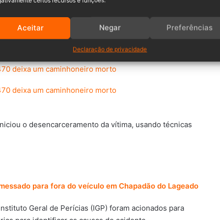
Aceitar
Negar
Preferências
ja identidade ainda não foi revelada,
foi encontrado já
.
Declaração de privacidade
iciou o desencarceramento da vítima, usando técnicas
remessado para fora do veículo em Chapadão do Lageado
Instituto Geral de Perícias (IGP) foram acionados para