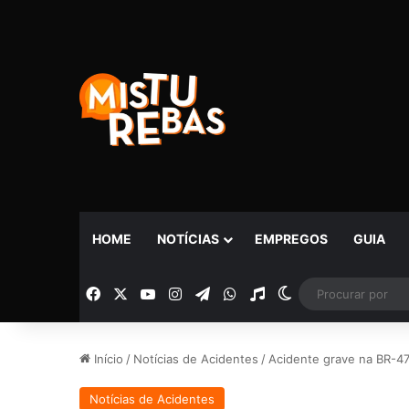
HOME
NOTÍCIAS
EMPREGOS
GUIA
Facebook
X
YouTube
Instagram
Telegram
WhatsApp
Rádio
Switch skin
Início
/
Notícias de Acidentes
/
Acidente grave na BR-4
Notícias de Acidentes