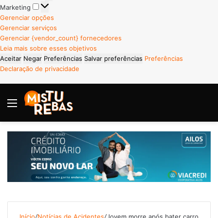
Marketing
Marketing
Gerenciar opções
Gerenciar serviços
Gerenciar {vendor_count} fornecedores
Leia mais sobre esses objetivos
Aceitar
Negar
Preferências
Salvar preferências
Preferências
Declaração de privacidade
Menu
P
Início
/
Notícias de Acidentes
/
Jovem morre após bater carro