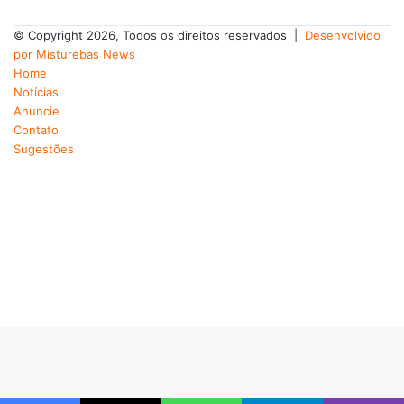
© Copyright 2026, Todos os direitos reservados |
Desenvolvido
por Misturebas News
Home
Notícias
Anuncie
Contato
Sugestões
Facebook
X
YouTube
Instagram
Telegram
WhatsApp
Rádio
Botão
Voltar
ao
topo