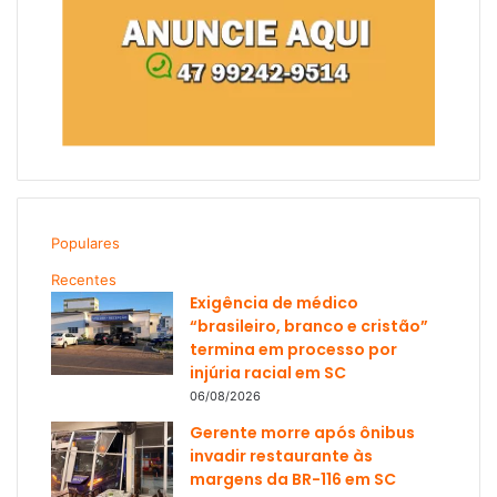
Populares
Recentes
Exigência de médico
“brasileiro, branco e cristão”
termina em processo por
injúria racial em SC
06/08/2026
Gerente morre após ônibus
invadir restaurante às
margens da BR-116 em SC