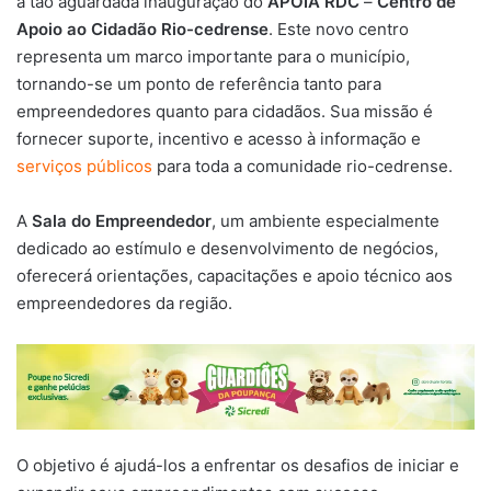
a tão aguardada inauguração do
APOIA RDC
–
Centro de
Apoio ao Cidadão
Rio-cedrense
. Este novo centro
representa um marco importante para o município,
tornando-se um ponto de referência tanto para
empreendedores quanto para cidadãos. Sua missão é
fornecer suporte, incentivo e acesso à informação e
serviços públicos
para toda a comunidade rio-cedrense.
A
Sala do Empreendedor
, um ambiente especialmente
dedicado ao estímulo e desenvolvimento de negócios,
oferecerá orientações, capacitações e apoio técnico aos
empreendedores da região.
O objetivo é ajudá-los a enfrentar os desafios de iniciar e