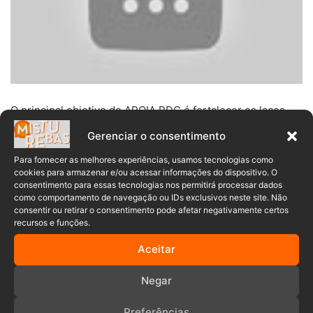
O principal objetivo do APOIA RDC é fortalecer os laços
entre a comunidade e os órgãos governamentais,
Gerenciar o consentimento
promovendo uma maior participação cidadã e garantindo o
Para fornecer as melhores experiências, usamos tecnologias como
pleno exercício dos direitos de todos.
cookies para armazenar e/ou acessar informações do dispositivo. O
consentimento para essas tecnologias nos permitirá processar dados
>>LEIA TAMBÉM:
como comportamento de navegação ou IDs exclusivos neste site. Não
consentir ou retirar o consentimento pode afetar negativamente certos
recursos e funções.
Entrega de 53 escrituras marca avanço do Programa
Aceitar
Lar Legal em Rio dos Cedros
Negar
O APOIA RDC está localizado na Avenida Tiradentes, 700
(esquina do Hospital Dom Bosco), no centro do município.
Preferências