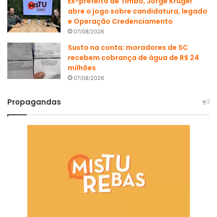
Ex-prefeito de Timbó, Jorge Krüger
abre o jogo sobre candidatura, legado
e Operação Credenciamento
07/08/2026
Susto na conta: moradores de SC
recebem cobrança de água de R$ 24
milhões
07/08/2026
Propagandas