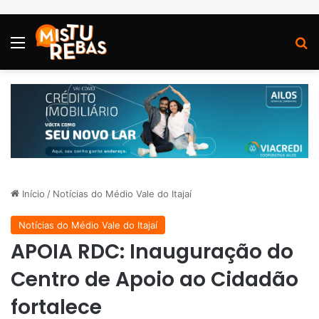
Menu
P
Início
/
Notícias do Médio Vale do Itajaí
Notícias do Médio Vale do Itajaí
APOIA RDC: Inauguração do
Centro de Apoio ao Cidadão
fortalece