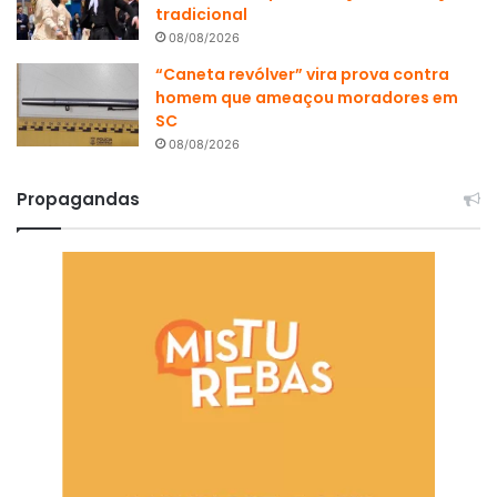
tradicional
08/08/2026
“Caneta revólver” vira prova contra
homem que ameaçou moradores em
SC
08/08/2026
Propagandas