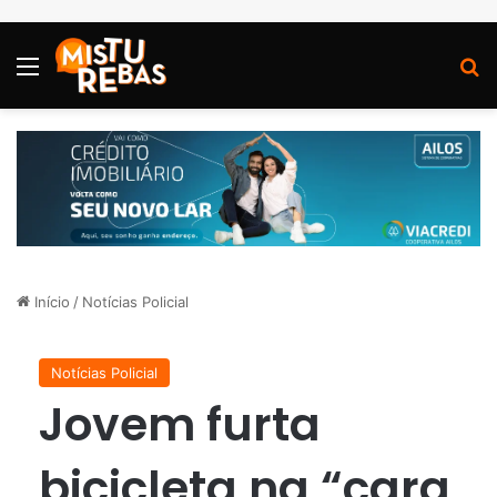
Menu
P
Início
/
Notícias Policial
Notícias Policial
Jovem furta
bicicleta na “cara