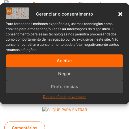
Gerenciar o consentimento
A Kruguer Materiais de Construção espera que a
divulgação das imagens ajude na identificação do suspeito
Para fornecer as melhores experiências, usamos tecnologias como
cookies para armazenar e/ou acessar informações do dispositivo. O
e na recuperação da bicicleta furtada. A colaboração da
consentimento para essas tecnologias nos permitirá processar dados
população é essencial para que casos como esse sejam
como comportamento de navegação ou IDs exclusivos neste site. Não
consentir ou retirar o consentimento pode afetar negativamente certos
solucionados e que a sensação de segurança seja
recursos e funções.
restabelecida.
Aceitar
Etiquetas
Negar
Benedito Novo
bicicleta
Câmera de monitoramento
crime
empresa
Furto
jovem
Preferências
Fábio Ferrari
04/07/2023
1 minuto de leitura
Declaração de privacidade
Comentários