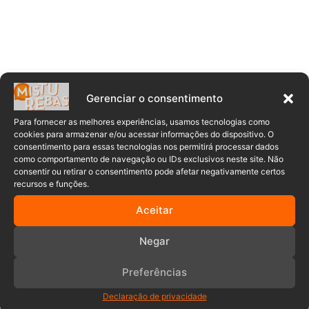
Gerenciar o consentimento
Acidente
Avenida Tiradentes
carro
Para fornecer as melhores experiências, usamos tecnologias como
cookies para armazenar e/ou acessar informações do dispositivo. O
Corpo de Bombeiros
Danos materiais
consentimento para essas tecnologias nos permitirá processar dados
como comportamento de navegação ou IDs exclusivos neste site. Não
consentir ou retirar o consentimento pode afetar negativamente certos
Incêndio
incêndio em edificação
recursos e funções.
moto
Polícia Militar
Rio dos Cedros
Aceitar
Negar
Preferências
Declaração de privacidade