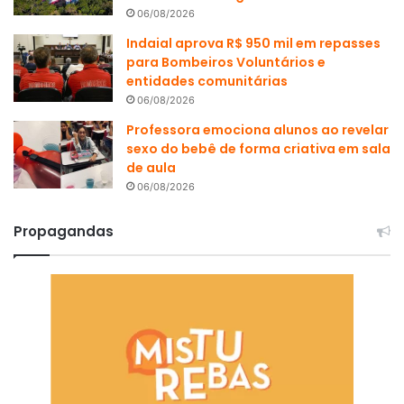
06/08/2026
Indaial aprova R$ 950 mil em repasses
para Bombeiros Voluntários e
entidades comunitárias
06/08/2026
Professora emociona alunos ao revelar
sexo do bebê de forma criativa em sala
de aula
06/08/2026
Propagandas