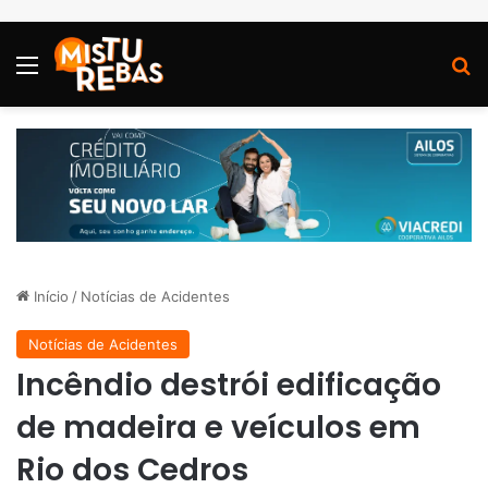
Menu
P
Início
/
Notícias de Acidentes
Notícias de Acidentes
Incêndio destrói edificação
de madeira e veículos em
Rio dos Cedros