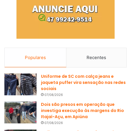
Populares
Recentes
Uniforme de SC com calça jeans e
jaqueta puffer vira sensação nas redes
sociais
07/08/2026
Dois são presos em operação que
investiga execução às margens do Rio
Itajaí-Açu, em Apiúna
07/08/2026