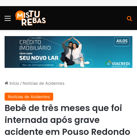
Menu
P
Início
/
Notícias de Acidentes
Notícias de Acidentes
Bebê de três meses que foi
internada após grave
acidente em Pouso Redondo