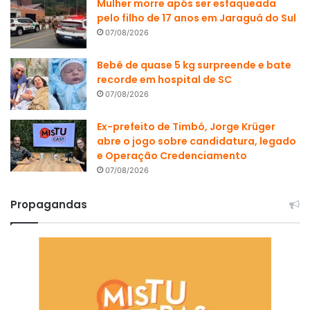
Mulher morre após ser esfaqueada
pelo filho de 17 anos em Jaraguá do Sul
07/08/2026
Bebê de quase 5 kg surpreende e bate
recorde em hospital de SC
07/08/2026
Ex-prefeito de Timbó, Jorge Krüger
abre o jogo sobre candidatura, legado
e Operação Credenciamento
07/08/2026
Propagandas