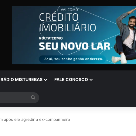
RÁDIO MISTUREBAS
FALE CONOSCO
Procurar
por
 após ele agredir a ex-companheira