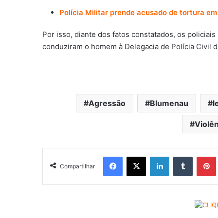
Polícia Militar prende acusado de tortura e
Por isso, diante dos fatos constatados, os policiai
conduziram o homem à Delegacia de Polícia Civil do
Agressão
Blumenau
l
Violê
Facebook
X
Linkedin
Tumblr
Pintere
Compartilhar