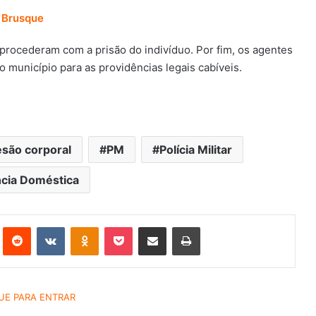
m Brusque
s procederam com a prisão do indivíduo. Por fim, os agentes
 município para as providências legais cabíveis.
esão corporal
PM
Polícia Militar
ncia Doméstica
st
Reddit
VK
OK
Pocket
Compartilhar via e-mail
Imprimir