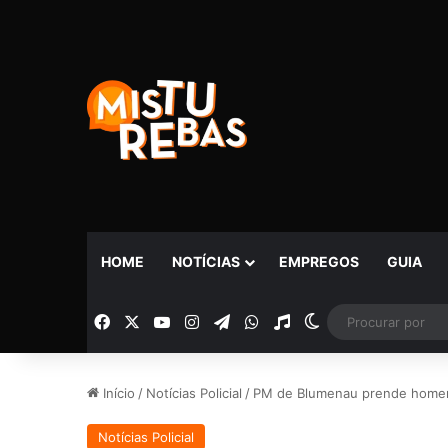
HOME
NOTÍCIAS
EMPREGOS
GUIA
Facebook
X
YouTube
Instagram
Telegram
WhatsApp
Rádio
Switch skin
Início
/
Notícias Policial
/
PM de Blumenau prende homem
Notícias Policial