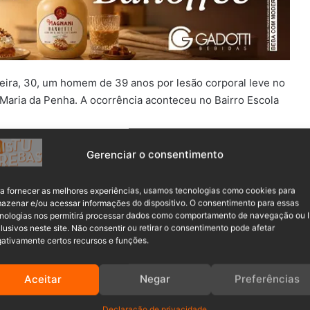
eira, 30, um homem de 39 anos por lesão corporal leve no
Maria da Penha. A ocorrência aconteceu no Bairro Escola
ilitar deslocou-se até o local indicado. Chegando lá, os
Gerenciar o consentimento
lher, que relatou ter sido agredida por seu ex-
a fornecer as melhores experiências, usamos tecnologias como cookies para
azenar e/ou acessar informações do dispositivo. O consentimento para essas
nologias nos permitirá processar dados como comportamento de navegação ou 
lusivos neste site. Não consentir ou retirar o consentimento pode afetar
ativamente certos recursos e funções.
Aceitar
Negar
Preferências
Declaração de privacidade